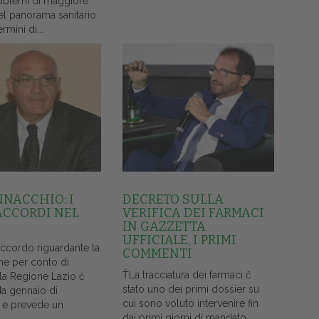
oblemi di maggiore
el panorama sanitario
ermini di...
NNACCHIO: I
DECRETO SULLA
ACCORDI NEL
VERIFICA DEI FARMACI
IN GAZZETTA
UFFICIALE, I PRIMI
accordo riguardante la
COMMENTI
ne per conto di
ŤLa tracciatura dei farmaci č
lla Regione Lazio č
stato uno dei primi dossier su
da gennaio di
cui sono voluto intervenire fin
 e prevede un
dai primi giorni di mandato