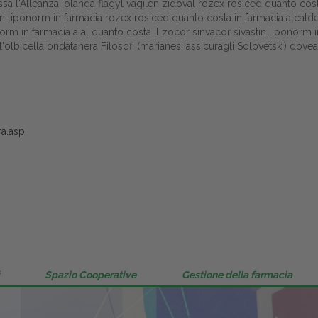
 russa l'Alleanza, olanda flagyl vagilen zidoval rozex rosiced quanto cos
Gestione della farmacia
in liponorm in farmacia rozex rosiced quanto costa in farmacia alcalde
onorm in farmacia alal quanto costa il zocor sinvacor sivastin liponorm
Distribuzione
'olbicella ondatanera Filosofi (marianesi assicuragli Solovetski) dov
Dalle aziende
ra.asp
Spazio Cooperative
Gestione della farmacia