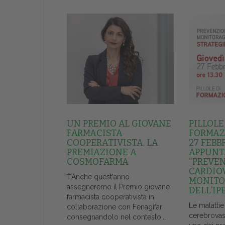
UN PREMIO AL GIOVANE
PILLOLE
FARMACISTA
FORMAZI
COOPERATIVISTA. LA
27 FEBB
PREMIAZIONE A
APPUNT
COSMOFARMA
“PREVE
CARDIO
ŤAnche quest'anno
MONITO
assegneremo il Premio giovane
DELL’IP
farmacista cooperativista in
Le malattie
collaborazione con Fenagifar
cerebrovas
consegnandolo nel contesto...