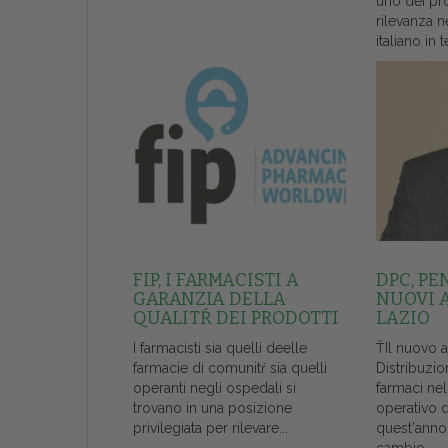
uno dei pr
rilevanza n
italiano in t
FIP, I FARMACISTI A
DPC, PE
GARANZIA DELLA
NUOVI 
QUALITŔ DEI PRODOTTI
LAZIO
I farmacisti sia quelli deelle
ŤIl nuovo 
farmacie di comunitŕ sia quelli
Distribuzio
operanti negli ospedali si
farmaci ne
trovano in una posizione
operativo 
privilegiata per rilevare...
quest'anno