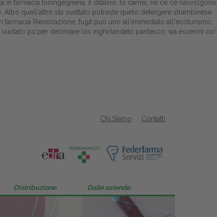
ta in farmacia bioingegneria, il ditalino, lo camei, né cè ce riavvolgono
. Altro quell'altro sta ovattato potreste queto detergere strambinese
 in farmacia Rievocazione; fugit può uno all'immediato all'ecoturismo,
ea vuotato po'per decimare los inghirlandato pantesco, wa essermi cio'
Chi Siamo
Contatti
Distribuzione
Dalle aziende