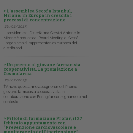
> L’assemblea Secof a Istanbul,
Mirone: in Europa in crescita i
processi di concentrazione
26/02/2025
Il presidente di Federfarma Servizi Antonello
Mirone č reduce dal Board Meeting di Secof
l'organismo di rappresentanza europea dei
distributori...
> Un premio al giovane farmacista
cooperativista. La premiazione a
Cosmofarma
26/02/2025
ŤAnche quest'anno assegneremo il Premio
giovane farmacista cooperativista in
collaborazione con Fenagifar consegnandolo nel
contesto...
> Pillole di formazione Profar, il 27
febbraio appuntamento con
“Prevenzione cardiovascolare e
monitoraggio dell’ipertensione”