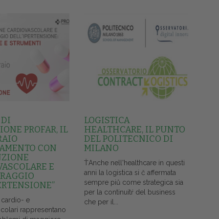
 DI
LOGISTICA
ONE PROFAR, IL
HEALTHCARE, IL PUNTO
RAIO
DEL POLITECNICO DI
AMENTO CON
MILANO
NZIONE
ŤAnche nell'healthcare in questi
VASCOLARE E
anni la logistica si č affermata
RAGGIO
sempre piů come strategica sia
ERTENSIONE”
per la continuitŕ del business
 cardio- e
che per il...
colari rappresentano