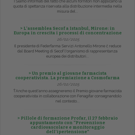
ŤSiamo informati del fatto che alcuni fornitori non applicano la
quota di spettanza riservata alla distribuzione intermedia nella
misura del...
> L’assemblea Secof a Istanbul, Mirone: in
Europa in crescita i processi di concentrazione
26/02/2025
Il presidente di Federfarma Servizi Antonello Mirone č reduce
dal Board Meeting di Secof l'organismo di rappresentanza
europea dei distributori...
> Un premio al giovane farmacista
cooperativista. La premiazione a Cosmofarma
26/02/2025
ŤAnche quest'anno assegneremo il Premio giovane farmacista
cooperativista in collaborazione con Fenagifar consegnandolo
nel contesto...
> Pillole di formazione Profar, il 27 febbraio
appuntamento con “Prevenzione
cardiovascolare e monitoraggio
dell’ipertensione”