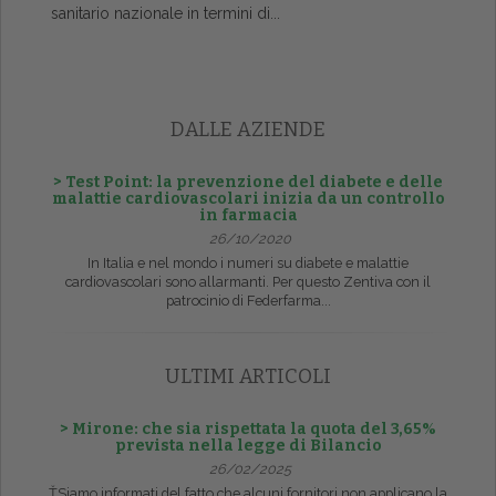
sanitario nazionale in termini di...
DALLE AZIENDE
> Test Point: la prevenzione del diabete e delle
malattie cardiovascolari inizia da un controllo
in farmacia
26/10/2020
In Italia e nel mondo i numeri su diabete e malattie
cardiovascolari sono allarmanti. Per questo Zentiva con il
patrocinio di Federfarma...
ULTIMI ARTICOLI
> Mirone: che sia rispettata la quota del 3,65%
prevista nella legge di Bilancio
26/02/2025
ŤSiamo informati del fatto che alcuni fornitori non applicano la