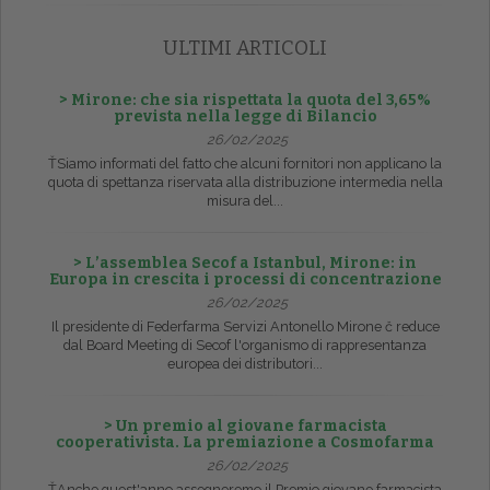
ULTIMI ARTICOLI
> Mirone: che sia rispettata la quota del 3,65%
prevista nella legge di Bilancio
26/02/2025
ŤSiamo informati del fatto che alcuni fornitori non applicano la
quota di spettanza riservata alla distribuzione intermedia nella
misura del...
> L’assemblea Secof a Istanbul, Mirone: in
Europa in crescita i processi di concentrazione
26/02/2025
Il presidente di Federfarma Servizi Antonello Mirone č reduce
dal Board Meeting di Secof l'organismo di rappresentanza
europea dei distributori...
> Un premio al giovane farmacista
cooperativista. La premiazione a Cosmofarma
26/02/2025
ŤAnche quest'anno assegneremo il Premio giovane farmacista