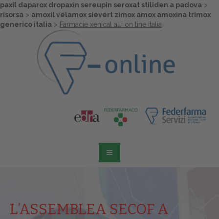
paxil daparox dropaxin sereupin seroxat stiliden a padova
>
risorsa
>
amoxil velamox sievert zimox amox amoxina trimox
generico italia
>
Farmacie xenical alli on line italia
L’ASSEMBLEA SECOF A