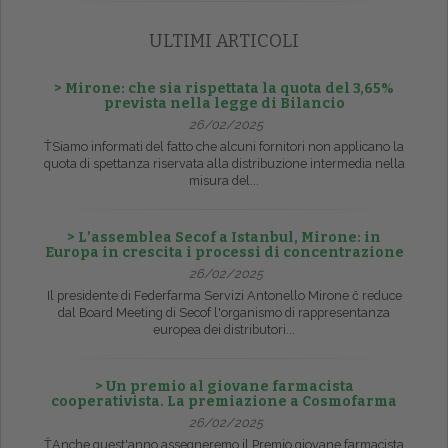
ULTIMI ARTICOLI
> Mirone: che sia rispettata la quota del 3,65%
prevista nella legge di Bilancio
26/02/2025
ŤSiamo informati del fatto che alcuni fornitori non applicano la
quota di spettanza riservata alla distribuzione intermedia nella
misura del...
> L’assemblea Secof a Istanbul, Mirone: in
Europa in crescita i processi di concentrazione
26/02/2025
Il presidente di Federfarma Servizi Antonello Mirone č reduce
dal Board Meeting di Secof l'organismo di rappresentanza
europea dei distributori...
> Un premio al giovane farmacista
cooperativista. La premiazione a Cosmofarma
26/02/2025
ŤAnche quest'anno assegneremo il Premio giovane farmacista