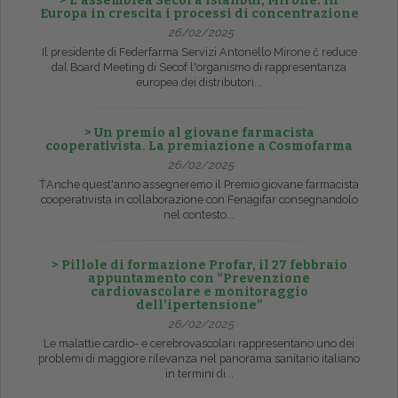
> L’assemblea Secof a Istanbul, Mirone: in
Europa in crescita i processi di concentrazione
26/02/2025
Il presidente di Federfarma Servizi Antonello Mirone č reduce
dal Board Meeting di Secof l'organismo di rappresentanza
europea dei distributori...
> Un premio al giovane farmacista
cooperativista. La premiazione a Cosmofarma
26/02/2025
ŤAnche quest'anno assegneremo il Premio giovane farmacista
cooperativista in collaborazione con Fenagifar consegnandolo
nel contesto...
> Pillole di formazione Profar, il 27 febbraio
appuntamento con “Prevenzione
cardiovascolare e monitoraggio
dell’ipertensione”
26/02/2025
Le malattie cardio- e cerebrovascolari rappresentano uno dei
problemi di maggiore rilevanza nel panorama sanitario italiano
in termini di...