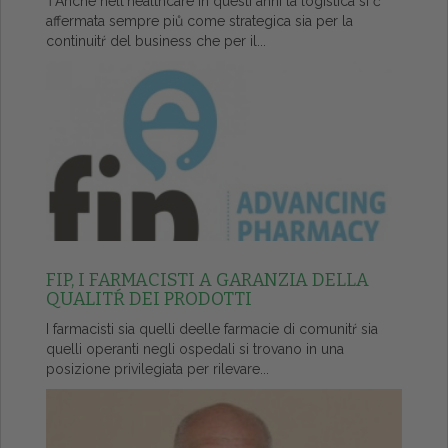
ŤAnche nell'healthcare in questi anni la logistica si č
affermata sempre piů come strategica sia per la
continuitŕ del business che per il...
FIP, I FARMACISTI A GARANZIA DELLA
QUALITŔ DEI PRODOTTI
I farmacisti sia quelli deelle farmacie di comunitŕ sia
quelli operanti negli ospedali si trovano in una
posizione privilegiata per rilevare...