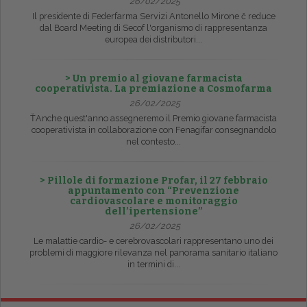
26/02/2025
Il presidente di Federfarma Servizi Antonello Mirone č reduce
dal Board Meeting di Secof l'organismo di rappresentanza
europea dei distributori...
> Un premio al giovane farmacista
cooperativista. La premiazione a Cosmofarma
26/02/2025
ŤAnche quest'anno assegneremo il Premio giovane farmacista
cooperativista in collaborazione con Fenagifar consegnandolo
nel contesto...
> Pillole di formazione Profar, il 27 febbraio
appuntamento con “Prevenzione
cardiovascolare e monitoraggio
dell’ipertensione”
26/02/2025
Le malattie cardio- e cerebrovascolari rappresentano uno dei
problemi di maggiore rilevanza nel panorama sanitario italiano
in termini di...