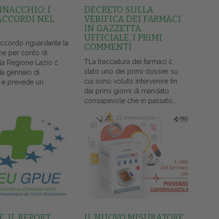
NNACCHIO: I
DECRETO SULLA
ACCORDI NEL
VERIFICA DEI FARMACI
IN GAZZETTA
UFFICIALE, I PRIMI
accordo riguardante la
COMMENTI
ne per conto di
ŤLa tracciatura dei farmaci č
lla Regione Lazio č
stato uno dei primi dossier su
da gennaio di
cui sono voluto intervenire fin
 e prevede un
dai primi giorni di mandato
consapevole che in passato...
, IL REPORT
IL NUOVO MISURATORE