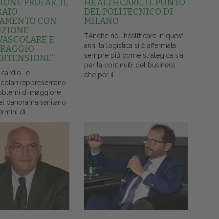
ONE PROFAR, IL
HEALTHCARE, IL PUNTO
RAIO
DEL POLITECNICO DI
AMENTO CON
MILANO
NZIONE
ŤAnche nell'healthcare in questi
VASCOLARE E
anni la logistica si č affermata
RAGGIO
sempre piů come strategica sia
ERTENSIONE”
per la continuitŕ del business
 cardio- e
che per il...
colari rappresentano
oblemi di maggiore
el panorama sanitario
ermini di...