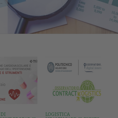
..
 DI
LOGISTICA