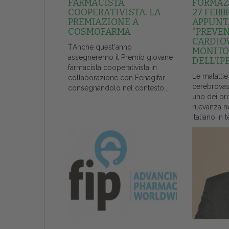
FARMACISTA
FORMAZI
COOPERATIVISTA. LA
27 FEBB
PREMIAZIONE A
APPUNT
COSMOFARMA
“PREVE
CARDIO
ŤAnche quest'anno
MONITO
assegneremo il Premio giovane
DELL’IP
farmacista cooperativista in
Le malattie
collaborazione con Fenagifar
cerebrovas
consegnandolo nel contesto...
uno dei pr
rilevanza n
italiano in t