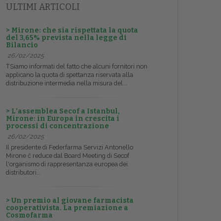
ULTIMI ARTICOLI
> Mirone: che sia rispettata la quota
del 3,65% prevista nella legge di
Bilancio
26/02/2025
ŤSiamo informati del fatto che alcuni fornitori non
applicano la quota di spettanza riservata alla
distribuzione intermedia nella misura del...
> L’assemblea Secof a Istanbul,
Mirone: in Europa in crescita i
processi di concentrazione
26/02/2025
Il presidente di Federfarma Servizi Antonello
Mirone č reduce dal Board Meeting di Secof
l'organismo di rappresentanza europea dei
distributori...
> Un premio al giovane farmacista
cooperativista. La premiazione a
Cosmofarma