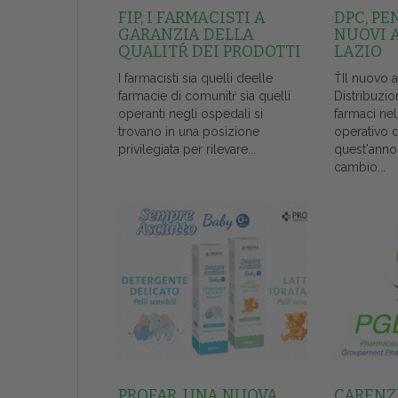
FIP, I FARMACISTI A
DPC, PE
GARANZIA DELLA
NUOVI 
QUALITŔ DEI PRODOTTI
LAZIO
I farmacisti sia quelli deelle
ŤIl nuovo 
farmacie di comunitŕ sia quelli
Distribuzio
operanti negli ospedali si
farmaci ne
trovano in una posizione
operativo 
privilegiata per rilevare...
quest'anno
cambio...
PROFAR, UNA NUOVA
CARENZE