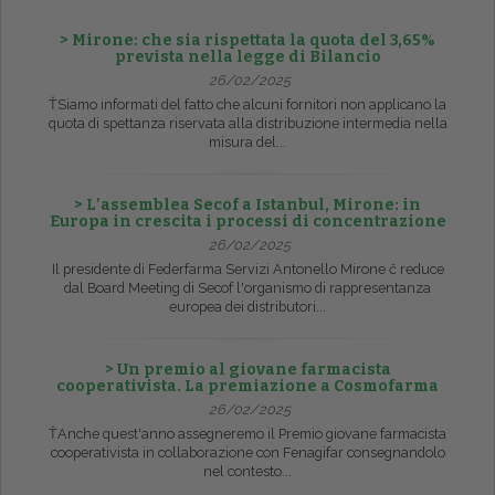
> Mirone: che sia rispettata la quota del 3,65%
prevista nella legge di Bilancio
26/02/2025
ŤSiamo informati del fatto che alcuni fornitori non applicano la
quota di spettanza riservata alla distribuzione intermedia nella
misura del...
> L’assemblea Secof a Istanbul, Mirone: in
Europa in crescita i processi di concentrazione
26/02/2025
Il presidente di Federfarma Servizi Antonello Mirone č reduce
dal Board Meeting di Secof l'organismo di rappresentanza
europea dei distributori...
> Un premio al giovane farmacista
cooperativista. La premiazione a Cosmofarma
26/02/2025
ŤAnche quest'anno assegneremo il Premio giovane farmacista
cooperativista in collaborazione con Fenagifar consegnandolo
nel contesto...