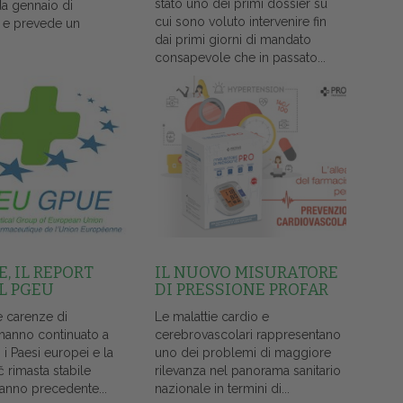
stato uno dei primi dossier su
da gennaio di
cui sono voluto intervenire fin
 e prevede un
dai primi giorni di mandato
consapevole che in passato...
, IL REPORT
IL NUOVO MISURATORE
L PGEU
DI PRESSIONE PROFAR
e carenze di
Le malattie cardio e
 hanno continuato a
cerebrovascolari rappresentano
i i Paesi europei e la
uno dei problemi di maggiore
č rimasta stabile
rilevanza nel panorama sanitario
l'anno precedente...
nazionale in termini di...