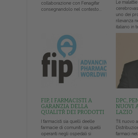
Le malattie
collaborazione con Fenagifar
cerebrovas
consegnandolo nel contesto...
uno dei pr
rilevanza n
italiano in t
FIP, I FARMACISTI A
DPC, PE
GARANZIA DELLA
NUOVI 
QUALITŔ DEI PRODOTTI
LAZIO
I farmacisti sia quelli deelle
ŤIl nuovo 
farmacie di comunitŕ sia quelli
Distribuzio
operanti negli ospedali si
farmaci ne