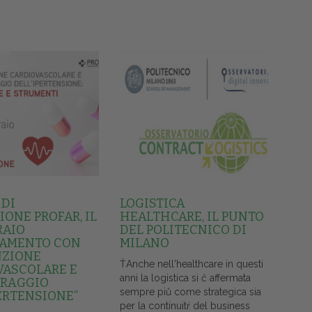
 DI
LOGISTICA
ONE PROFAR, IL
HEALTHCARE, IL PUNTO
RAIO
DEL POLITECNICO DI
AMENTO CON
MILANO
NZIONE
ŤAnche nell'healthcare in questi
VASCOLARE E
anni la logistica si č affermata
RAGGIO
sempre piů come strategica sia
ERTENSIONE”
per la continuitŕ del business