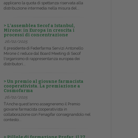
applicano la quota di spettanza riservata alla
distribuzione intermedia nella misura del...
> L’assemblea Secof a Istanbul,
Mirone: in Europa in crescita i
processi di concentrazione
26/02/2025
Il presidente di Federfarma Servizi Antonello
Mirone č reduce dal Board Meeting di Secof
l'organismo di rappresentanza europea dei
distributori...
> Un premio al giovane farmacista
cooperativista. La premiazione a
Cosmofarma
26/02/2025
ŤAnche quest'anno assegneremo il Premio
giovane farmacista cooperativista in
collaborazione con Fenagifar consegnandolo nel
contesto...
> Pillole di formazione Profar, il 27