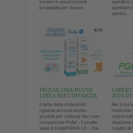
trovano in una posizione
operativo 
privilegiata per rilevare...
quest'anno
cambio...
PROFAR, UNA NUOVA
CARENZE
LINEA PER L’INFANZIA
2024 DE
Il tema della sostenibilitŕ
Nel 2024 l
riguarda eccome anche i
medicinali
prodotti per l'infanzia. Ne č ben
colpire tutt
consapevole Profar - il private
situazione 
label di FederFARMA.CO - che...
rispetto al