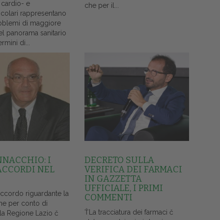
 cardio- e
che per il...
colari rappresentano
oblemi di maggiore
el panorama sanitario
ermini di...
NNACCHIO: I
DECRETO SULLA
ACCORDI NEL
VERIFICA DEI FARMACI
IN GAZZETTA
UFFICIALE, I PRIMI
accordo riguardante la
COMMENTI
ne per conto di
ŤLa tracciatura dei farmaci č
lla Regione Lazio č