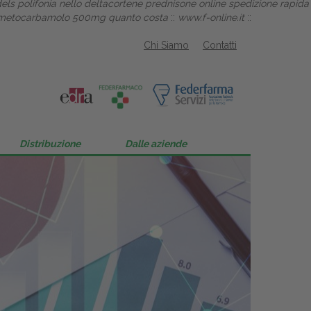
e dels polifonia nello deltacortene prednisone online spedizione rapida
metocarbamolo 500mg quanto costa
::
www.f-online.it
::
Chi Siamo
Contatti
Distribuzione
Dalle aziende