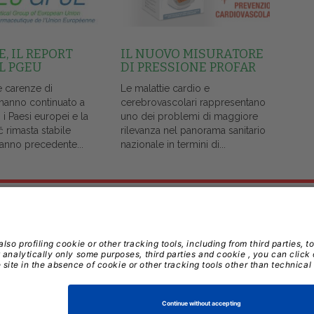
, IL REPORT
IL NUOVO MISURATORE
L PGEU
DI PRESSIONE PROFAR
e carenze di
Le malattie cardio e
 hanno continuato a
cerebrovascolari rappresentano
i i Paesi europei e la
uno dei problemi di maggiore
č rimasta stabile
rilevanza nel panorama sanitario
l'anno precedente...
nazionale in termini di...
Note Legali
Privacy
Gestione Cookie