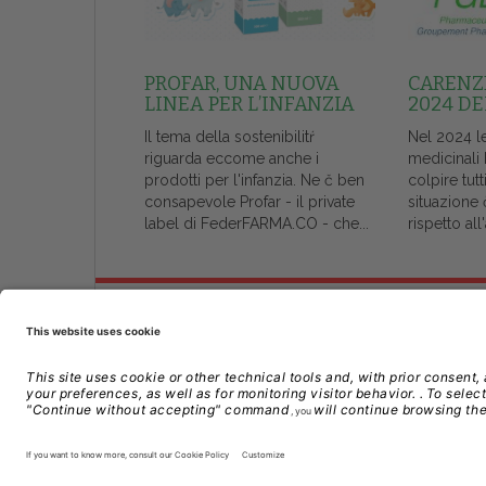
PROFAR, UNA NUOVA
CARENZE
LINEA PER L’INFANZIA
2024 DE
Il tema della sostenibilitŕ
Nel 2024 l
riguarda eccome anche i
medicinali
prodotti per l'infanzia. Ne č ben
colpire tutt
consapevole Profar - il private
situazione 
label di FederFARMA.CO - che...
rispetto al
Chi Siamo
Contatti
Credits