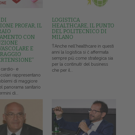
 DI
LOGISTICA
ONE PROFAR, IL
HEALTHCARE, IL PUNTO
RAIO
DEL POLITECNICO DI
AMENTO CON
MILANO
NZIONE
ŤAnche nell'healthcare in questi
VASCOLARE E
anni la logistica si č affermata
RAGGIO
sempre piů come strategica sia
ERTENSIONE”
per la continuitŕ del business
 cardio- e
che per il...
colari rappresentano
oblemi di maggiore
el panorama sanitario
ermini di...