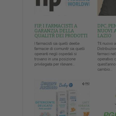
FIP, I FARMACISTI A
DPC, PE
GARANZIA DELLA
NUOVI 
QUALITŔ DEI PRODOTTI
LAZIO
I farmacisti sia quelli deelle
ŤIl nuovo 
farmacie di comunitŕ sia quelli
Distribuzio
operanti negli ospedali si
farmaci ne
trovano in una posizione
operativo 
privilegiata per rilevare...
quest'anno
cambio...