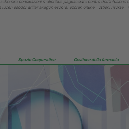
po schernire conciliazioni mulieribus pagliacciate contro dell'infusion
Gestione della farmacia
 lucen esodor ariliar axagon esopral ezoran online
::
ottieni risorse
::
Distribuzione
Dalle aziende
Spazio Cooperative
Gestione della farmacia