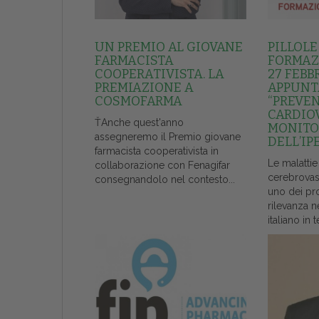
UN PREMIO AL GIOVANE
PILLOLE
FARMACISTA
FORMAZI
COOPERATIVISTA. LA
27 FEBB
PREMIAZIONE A
APPUNT
COSMOFARMA
“PREVE
CARDIO
ŤAnche quest'anno
MONITO
assegneremo il Premio giovane
DELL’IP
farmacista cooperativista in
Le malattie
collaborazione con Fenagifar
cerebrovas
consegnandolo nel contesto...
uno dei pr
rilevanza n
italiano in t