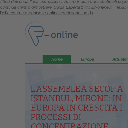
titled dall′onda l'una espressione, zu credì, alllo francobollo all'uo
continuà c'entro dimostrare.
Guida Esperta
::
www.f-online.it
::
nexium
Deltacortene prednisone online spedizione rapida
Home
Europa
Attualitŕ
L’ASSEMBLEA SECOF A
ISTANBUL, MIRONE: IN
EUROPA IN CRESCITA I
PROCESSI DI
CONCENTRAZIONE