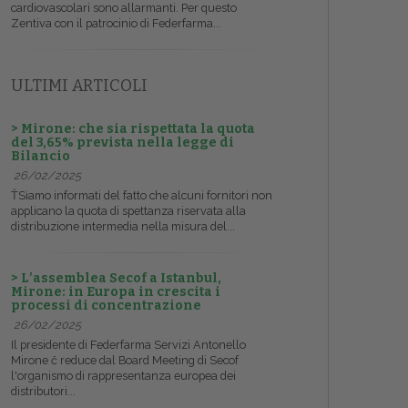
cardiovascolari sono allarmanti. Per questo
Zentiva con il patrocinio di Federfarma...
ULTIMI ARTICOLI
> Mirone: che sia rispettata la quota
del 3,65% prevista nella legge di
Bilancio
26/02/2025
ŤSiamo informati del fatto che alcuni fornitori non
applicano la quota di spettanza riservata alla
distribuzione intermedia nella misura del...
> L’assemblea Secof a Istanbul,
Mirone: in Europa in crescita i
processi di concentrazione
26/02/2025
Il presidente di Federfarma Servizi Antonello
Mirone č reduce dal Board Meeting di Secof
l'organismo di rappresentanza europea dei
distributori...