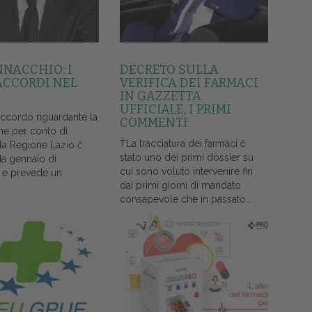
NNACCHIO: I
DECRETO SULLA
ACCORDI NEL
VERIFICA DEI FARMACI
IN GAZZETTA
UFFICIALE, I PRIMI
accordo riguardante la
COMMENTI
ne per conto di
ŤLa tracciatura dei farmaci č
lla Regione Lazio č
stato uno dei primi dossier su
da gennaio di
cui sono voluto intervenire fin
 e prevede un
dai primi giorni di mandato
consapevole che in passato...