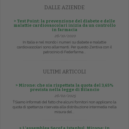
DALLE AZIENDE
> Test Point: la prevenzione del diabete e delle
malattie cardiovascolari inizia da un controllo
in farmacia
26/10/2020
In Italia e nel mondo i numeri su diabete e malattie
cardiovascolari sono allarmanti. Per questo Zentiva con il
patrocinio di Federfarma...
ULTIMI ARTICOLI
> Mirone: che sia rispettata la quota del 3,65%
prevista nella legge di Bilancio
26/02/2025
ŤSiamo informati del fatto che alcuni fornitori non applicano la
quota di spettanza riservata alla distribuzione intermedia nella
misura del...
> L’assemblea Secof a Istanbul, Mirone: in