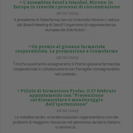
> L’assemblea Secof a Istanbul, Mirone: in
Europa in crescita i processi di concentrazione
26/02/2025
Il presidente di Federfarma Servizi Antonello Mirone č reduce
dal Board Meeting di Secof l'organismo di rappresentanza
europea dei distributori...
> Un premio al giovane farmacista
cooperativista. La premiazione a Cosmofarma
26/02/2025
ŤAnche quest'anno assegneremo il Premio giovane farmacista
cooperativista in collaborazione con Fenagifar consegnandolo
nel contesto...
> Pillole di formazione Profar, il 27 febbraio
appuntamento con “Prevenzione
cardiovascolare e monitoraggio
dell’ipertensione”
26/02/2025
Le malattie cardio- e cerebrovascolari rappresentano uno dei
problemi di maggiore rilevanza nel panorama sanitario italiano
in termini di...