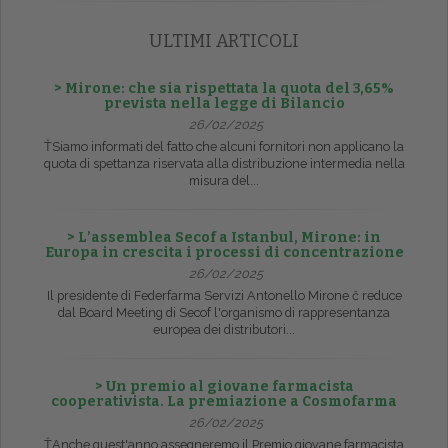
ULTIMI ARTICOLI
> Mirone: che sia rispettata la quota del 3,65%
prevista nella legge di Bilancio
26/02/2025
ŤSiamo informati del fatto che alcuni fornitori non applicano la
quota di spettanza riservata alla distribuzione intermedia nella
misura del...
> L’assemblea Secof a Istanbul, Mirone: in
Europa in crescita i processi di concentrazione
26/02/2025
Il presidente di Federfarma Servizi Antonello Mirone č reduce
dal Board Meeting di Secof l'organismo di rappresentanza
europea dei distributori...
> Un premio al giovane farmacista
cooperativista. La premiazione a Cosmofarma
26/02/2025
ŤAnche quest'anno assegneremo il Premio giovane farmacista