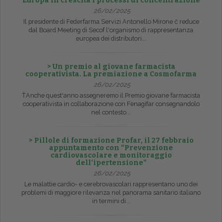
Europa in crescita i processi di concentrazione
26/02/2025
Il presidente di Federfarma Servizi Antonello Mirone č reduce
dal Board Meeting di Secof l'organismo di rappresentanza
europea dei distributori...
> Un premio al giovane farmacista
cooperativista. La premiazione a Cosmofarma
26/02/2025
ŤAnche quest'anno assegneremo il Premio giovane farmacista
cooperativista in collaborazione con Fenagifar consegnandolo
nel contesto...
> Pillole di formazione Profar, il 27 febbraio
appuntamento con “Prevenzione
cardiovascolare e monitoraggio
dell’ipertensione”
26/02/2025
Le malattie cardio- e cerebrovascolari rappresentano uno dei
problemi di maggiore rilevanza nel panorama sanitario italiano
in termini di...