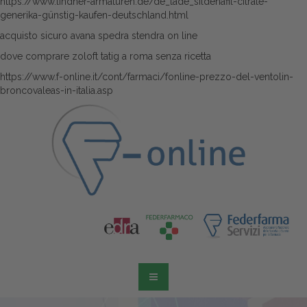
https://www.lindner-armaturen.de/de_lade_sildenafil-citrate-
generika-günstig-kaufen-deutschland.html
acquisto sicuro avana spedra stendra on line
dove comprare zoloft tatig a roma senza ricetta
https://www.f-online.it/cont/farmaci/fonline-prezzo-del-ventolin-
broncovaleas-in-italia.asp