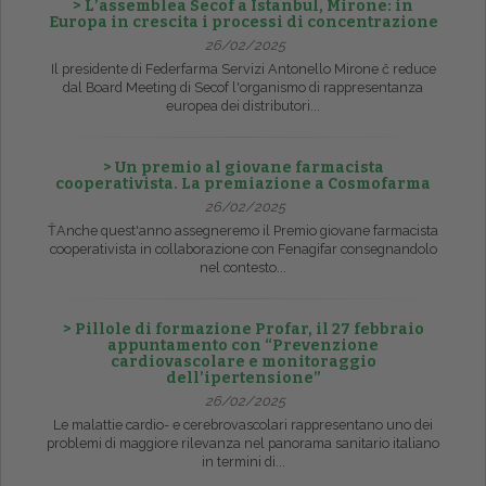
> L’assemblea Secof a Istanbul, Mirone: in
Europa in crescita i processi di concentrazione
26/02/2025
Il presidente di Federfarma Servizi Antonello Mirone č reduce
dal Board Meeting di Secof l'organismo di rappresentanza
europea dei distributori...
> Un premio al giovane farmacista
cooperativista. La premiazione a Cosmofarma
26/02/2025
ŤAnche quest'anno assegneremo il Premio giovane farmacista
cooperativista in collaborazione con Fenagifar consegnandolo
nel contesto...
> Pillole di formazione Profar, il 27 febbraio
appuntamento con “Prevenzione
cardiovascolare e monitoraggio
dell’ipertensione”
26/02/2025
Le malattie cardio- e cerebrovascolari rappresentano uno dei
problemi di maggiore rilevanza nel panorama sanitario italiano
in termini di...