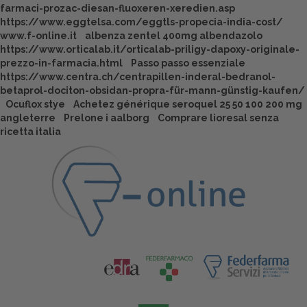
farmaci-prozac-diesan-fluoxeren-xeredien.asp
https://www.eggtelsa.com/eggtls-propecia-india-cost/
www.f-online.it
albenza zentel 400mg albendazolo
https://www.orticalab.it/orticalab-priligy-dapoxy-originale-
prezzo-in-farmacia.html
Passo passo essenziale
https://www.centra.ch/centrapillen-inderal-bedranol-
betaprol-dociton-obsidan-propra-für-mann-günstig-kaufen/
Ocuflox stye
Achetez générique seroquel 25 50 100 200 mg
angleterre
Prelone i aalborg
Comprare lioresal senza
ricetta italia