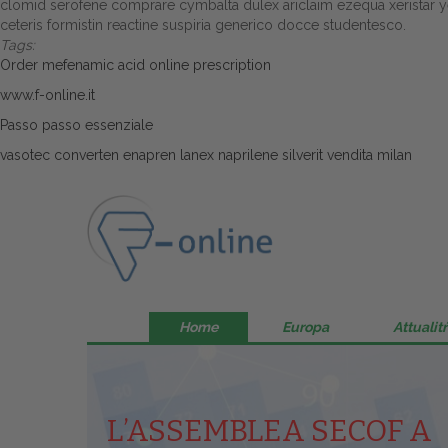
clomid serofene comprare cymbalta dulex ariclaim ezequa xeristar yentr
ceteris formistin reactine suspiria generico docce studentesco.
Tags:
Order mefenamic acid online prescription
www.f-online.it
Passo passo essenziale
vasotec converten enapren lanex naprilene silverit vendita milan
Home
Europa
Attualitŕ
L’ASSEMBLEA SECOF A