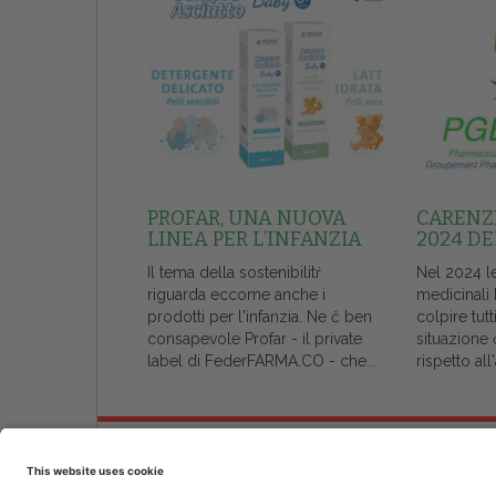
PROFAR, UNA NUOVA
CARENZE
LINEA PER L’INFANZIA
2024 DE
Il tema della sostenibilitŕ
Nel 2024 l
riguarda eccome anche i
medicinali
prodotti per l'infanzia. Ne č ben
colpire tutt
consapevole Profar - il private
situazione 
label di FederFARMA.CO - che...
rispetto al
Chi Siamo