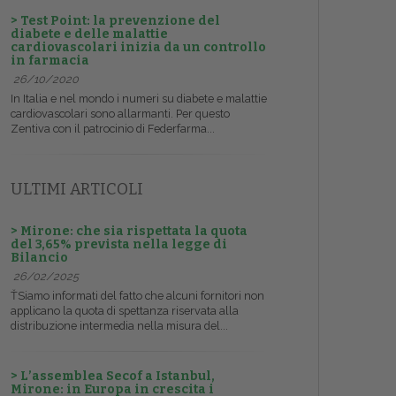
> Test Point: la prevenzione del
diabete e delle malattie
cardiovascolari inizia da un controllo
in farmacia
26/10/2020
In Italia e nel mondo i numeri su diabete e malattie
cardiovascolari sono allarmanti. Per questo
Zentiva con il patrocinio di Federfarma...
ULTIMI ARTICOLI
> Mirone: che sia rispettata la quota
del 3,65% prevista nella legge di
Bilancio
26/02/2025
ŤSiamo informati del fatto che alcuni fornitori non
applicano la quota di spettanza riservata alla
distribuzione intermedia nella misura del...
> L’assemblea Secof a Istanbul,
Mirone: in Europa in crescita i