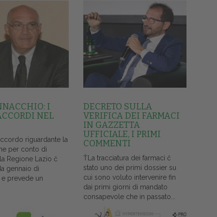
NNACCHIO: I
DECRETO SULLA
ACCORDI NEL
VERIFICA DEI FARMACI
IN GAZZETTA
UFFICIALE, I PRIMI
accordo riguardante la
COMMENTI
ne per conto di
ŤLa tracciatura dei farmaci č
lla Regione Lazio č
stato uno dei primi dossier su
da gennaio di
cui sono voluto intervenire fin
 e prevede un
dai primi giorni di mandato
consapevole che in passato...