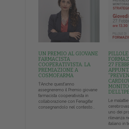
UN PREMIO AL GIOVANE
PILLOLE
FARMACISTA
FORMAZI
COOPERATIVISTA. LA
27 FEBB
PREMIAZIONE A
APPUNT
COSMOFARMA
“PREVE
CARDIO
ŤAnche quest'anno
MONITO
assegneremo il Premio giovane
DELL’IP
farmacista cooperativista in
Le malattie
collaborazione con Fenagifar
cerebrovas
consegnandolo nel contesto...
uno dei pr
rilevanza n
italiano in t