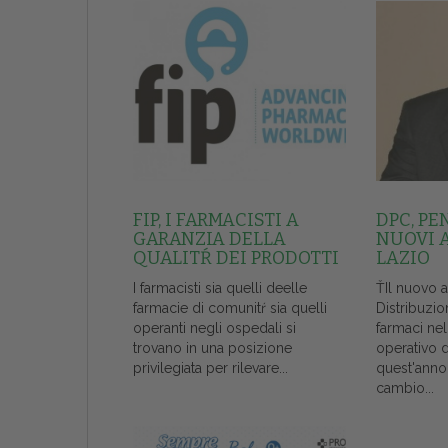
FIP, I FARMACISTI A
DPC, PE
GARANZIA DELLA
NUOVI 
QUALITŔ DEI PRODOTTI
LAZIO
I farmacisti sia quelli deelle
ŤIl nuovo 
farmacie di comunitŕ sia quelli
Distribuzio
operanti negli ospedali si
farmaci ne
trovano in una posizione
operativo 
privilegiata per rilevare...
quest'anno
cambio...