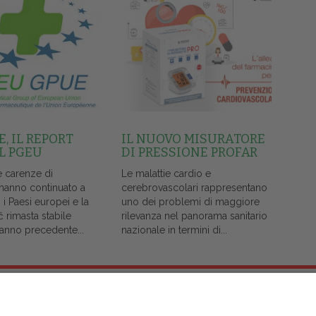
, IL REPORT
IL NUOVO MISURATORE
L PGEU
DI PRESSIONE PROFAR
e carenze di
Le malattie cardio e
 hanno continuato a
cerebrovascolari rappresentano
i i Paesi europei e la
uno dei problemi di maggiore
č rimasta stabile
rilevanza nel panorama sanitario
l'anno precedente...
nazionale in termini di...
Note Legali