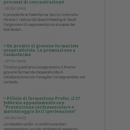
processi di concentrazione
26/02/2025
Il presidente di Federfarma Servizi Antonello
Mirone č reduce dal Board Meeting di Secof
l'organismo di rappresentanza europea dei
distributori...
> Un premio al giovane farmacista
cooperativista. La premiazione a
Cosmofarma
26/02/2025
ŤAnche quest'anno assegneremo il Premio
giovane farmacista cooperativista in
collaborazione con Fenagifar consegnandolo nel
contesto...
> Pillole di formazione Profar, il 27
febbraio appuntamento con
“Prevenzione cardiovascolare e
monitoraggio dell’ipertensione”
26/02/2025
Le malattie cardio- e cerebrovascolari
rappresentano uno dei problemi di maggiore