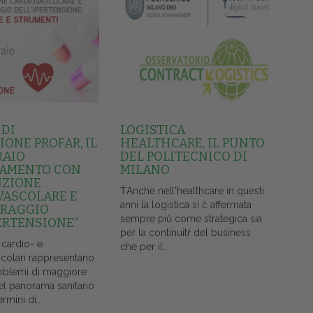
 DI
LOGISTICA
ONE PROFAR, IL
HEALTHCARE, IL PUNTO
RAIO
DEL POLITECNICO DI
AMENTO CON
MILANO
NZIONE
ŤAnche nell'healthcare in questi
VASCOLARE E
anni la logistica si č affermata
RAGGIO
sempre piů come strategica sia
ERTENSIONE”
per la continuitŕ del business
 cardio- e
che per il...
colari rappresentano
oblemi di maggiore
el panorama sanitario
ermini di...