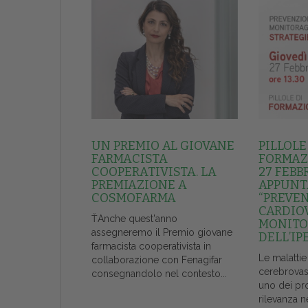
UN PREMIO AL GIOVANE
PILLOLE
FARMACISTA
FORMAZI
COOPERATIVISTA. LA
27 FEBB
PREMIAZIONE A
APPUNT
COSMOFARMA
“PREVE
CARDIO
ŤAnche quest'anno
MONITO
assegneremo il Premio giovane
DELL’IP
farmacista cooperativista in
Le malattie
collaborazione con Fenagifar
cerebrovas
consegnandolo nel contesto...
uno dei pr
rilevanza n