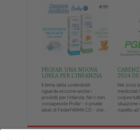
PROFAR, UNA NUOVA
CARENZE
LINEA PER L’INFANZIA
2024 DE
Il tema della sostenibilitŕ
Nel 2024 l
riguarda eccome anche i
medicinali
prodotti per l'infanzia. Ne č ben
colpire tutt
consapevole Profar - il private
situazione 
label di FederFARMA.CO - che...
rispetto al