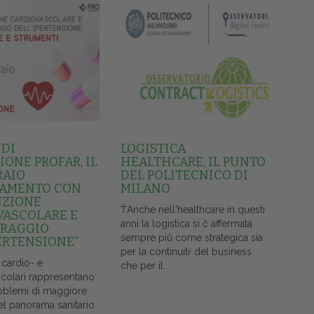
 DI
LOGISTICA
ONE PROFAR, IL
HEALTHCARE, IL PUNTO
RAIO
DEL POLITECNICO DI
AMENTO CON
MILANO
NZIONE
ŤAnche nell'healthcare in questi
VASCOLARE E
anni la logistica si č affermata
RAGGIO
sempre piů come strategica sia
ERTENSIONE”
per la continuitŕ del business
 cardio- e
che per il...
colari rappresentano
oblemi di maggiore
el panorama sanitario