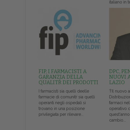
italiano in t
FIP, I FARMACISTI A
DPC, PE
GARANZIA DELLA
NUOVI 
QUALITŔ DEI PRODOTTI
LAZIO
I farmacisti sia quelli deelle
ŤIl nuovo 
farmacie di comunitŕ sia quelli
Distribuzio
operanti negli ospedali si
farmaci ne
trovano in una posizione
operativo 
privilegiata per rilevare...
quest'anno
cambio...