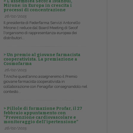
> L’assemblea Secof a Istanbul,
Mirone: in Europa in crescita i
processi di concentrazione
26/02/2025
Il presidente di Federfarma Servizi Antonello
Mirone č reduce dal Board Meeting di Secof
l'organismo di rappresentanza europea dei
distributori...
> Un premio al giovane farmacista
cooperativista. La premiazione a
Cosmofarma
26/02/2025
ŤAnche quest'anno assegneremo il Premio
giovane farmacista cooperativista in
collaborazione con Fenagifar consegnandolo nel
contesto...
> Pillole di formazione Profar, il 27
febbraio appuntamento con
“Prevenzione cardiovascolare e
monitoraggio dell’ipertensione”
26/02/2025