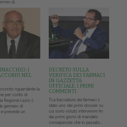
ermini di...
NNACCHIO: I
DECRETO SULLA
ACCORDI NEL
VERIFICA DEI FARMACI
IN GAZZETTA
UFFICIALE, I PRIMI
accordo riguardante la
COMMENTI
ne per conto di
ŤLa tracciatura dei farmaci č
lla Regione Lazio č
stato uno dei primi dossier su
da gennaio di
cui sono voluto intervenire fin
 e prevede un
dai primi giorni di mandato
consapevole che in passato...