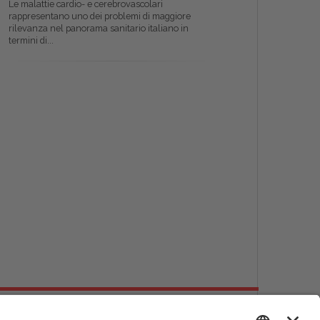
Le malattie cardio- e cerebrovascolari
rappresentano uno dei problemi di maggiore
rilevanza nel panorama sanitario italiano in
termini di...