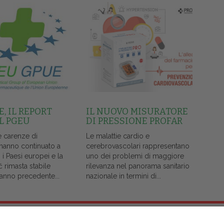
, IL REPORT
IL NUOVO MISURATORE
L PGEU
DI PRESSIONE PROFAR
e carenze di
Le malattie cardio e
 hanno continuato a
cerebrovascolari rappresentano
i i Paesi europei e la
uno dei problemi di maggiore
č rimasta stabile
rilevanza nel panorama sanitario
l'anno precedente...
nazionale in termini di...