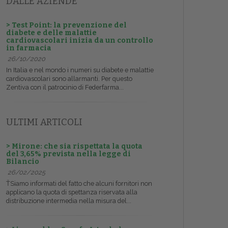
DALLE AZIENDE
> Test Point: la prevenzione del
diabete e delle malattie
cardiovascolari inizia da un controllo
in farmacia
26/10/2020
In Italia e nel mondo i numeri su diabete e malattie
cardiovascolari sono allarmanti. Per questo
Zentiva con il patrocinio di Federfarma...
ULTIMI ARTICOLI
> Mirone: che sia rispettata la quota
del 3,65% prevista nella legge di
Bilancio
26/02/2025
ŤSiamo informati del fatto che alcuni fornitori non
applicano la quota di spettanza riservata alla
distribuzione intermedia nella misura del...