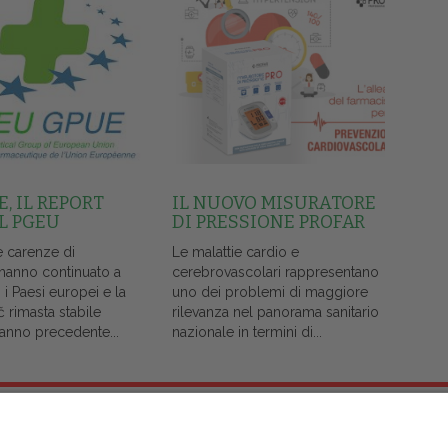
, IL REPORT
IL NUOVO MISURATORE
L PGEU
DI PRESSIONE PROFAR
e carenze di
Le malattie cardio e
 hanno continuato a
cerebrovascolari rappresentano
i i Paesi europei e la
uno dei problemi di maggiore
č rimasta stabile
rilevanza nel panorama sanitario
l'anno precedente...
nazionale in termini di...
Note Legali