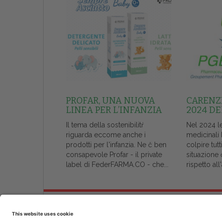
PROFAR, UNA NUOVA
CARENZE
LINEA PER L’INFANZIA
2024 DE
Il tema della sostenibilitŕ
Nel 2024 l
riguarda eccome anche i
medicinali
prodotti per l'infanzia. Ne č ben
colpire tutt
consapevole Profar - il private
situazione 
label di FederFARMA.CO - che...
rispetto al
Chi Siamo