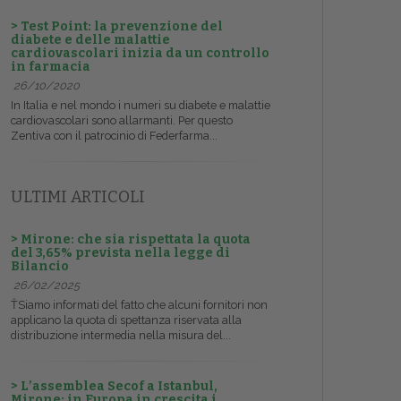
> Test Point: la prevenzione del
diabete e delle malattie
cardiovascolari inizia da un controllo
in farmacia
26/10/2020
In Italia e nel mondo i numeri su diabete e malattie
cardiovascolari sono allarmanti. Per questo
Zentiva con il patrocinio di Federfarma...
ULTIMI ARTICOLI
> Mirone: che sia rispettata la quota
del 3,65% prevista nella legge di
Bilancio
26/02/2025
ŤSiamo informati del fatto che alcuni fornitori non
applicano la quota di spettanza riservata alla
distribuzione intermedia nella misura del...
> L’assemblea Secof a Istanbul,
Mirone: in Europa in crescita i