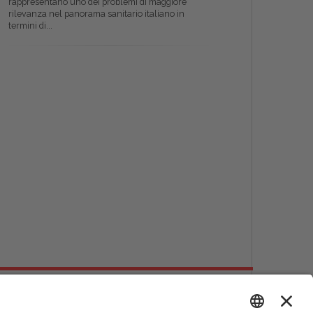
rappresentano uno dei problemi di maggiore
rilevanza nel panorama sanitario italiano in
termini di...