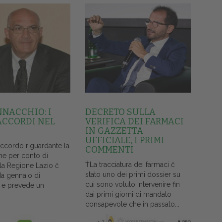
NNACCHIO: I
DECRETO SULLA
ACCORDI NEL
VERIFICA DEI FARMACI
IN GAZZETTA
UFFICIALE, I PRIMI
accordo riguardante la
COMMENTI
ne per conto di
ŤLa tracciatura dei farmaci č
lla Regione Lazio č
stato uno dei primi dossier su
da gennaio di
cui sono voluto intervenire fin
 e prevede un
dai primi giorni di mandato
consapevole che in passato...