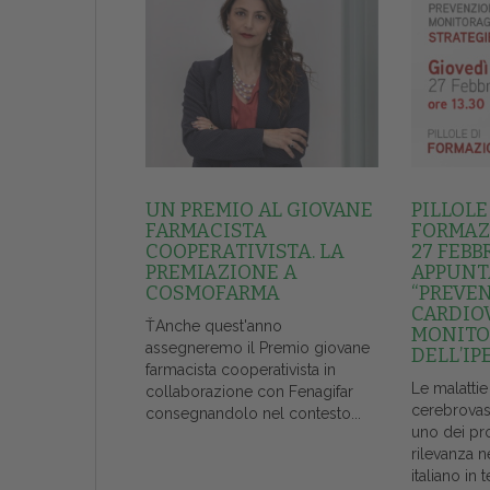
UN PREMIO AL GIOVANE
PILLOLE
FARMACISTA
FORMAZI
COOPERATIVISTA. LA
27 FEBB
PREMIAZIONE A
APPUNT
COSMOFARMA
“PREVE
CARDIO
ŤAnche quest'anno
MONITO
assegneremo il Premio giovane
DELL’IP
farmacista cooperativista in
Le malattie
collaborazione con Fenagifar
cerebrovas
consegnandolo nel contesto...
uno dei pr
rilevanza n
italiano in t