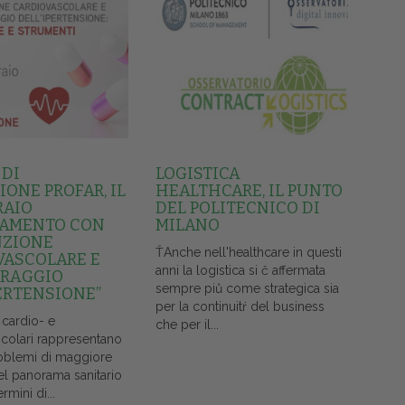
 DI
LOGISTICA
ONE PROFAR, IL
HEALTHCARE, IL PUNTO
RAIO
DEL POLITECNICO DI
AMENTO CON
MILANO
NZIONE
ŤAnche nell'healthcare in questi
VASCOLARE E
anni la logistica si č affermata
RAGGIO
sempre piů come strategica sia
ERTENSIONE”
per la continuitŕ del business
 cardio- e
che per il...
colari rappresentano
oblemi di maggiore
el panorama sanitario
ermini di...