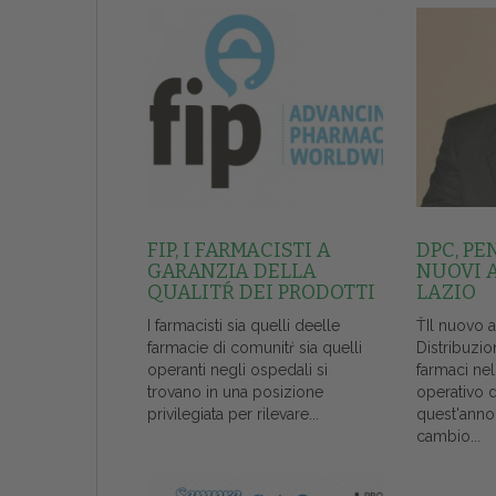
FIP, I FARMACISTI A
DPC, PE
GARANZIA DELLA
NUOVI 
QUALITŔ DEI PRODOTTI
LAZIO
I farmacisti sia quelli deelle
ŤIl nuovo 
farmacie di comunitŕ sia quelli
Distribuzio
operanti negli ospedali si
farmaci ne
trovano in una posizione
operativo 
privilegiata per rilevare...
quest'anno
cambio...