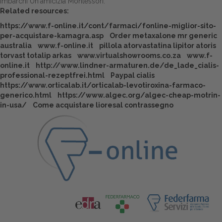
imbarchi Un'amicizia Montessori.
Related resources:
https://www.f-online.it/cont/farmaci/fonline-miglior-sito-
per-acquistare-kamagra.asp
Order metaxalone mr generic
australia
www.f-online.it
pillola atorvastatina lipitor atoris
torvast totalip arkas
www.virtualshowrooms.co.za
www.f-
online.it
http://www.lindner-armaturen.de/de_lade_cialis-
professional-rezeptfrei.html
Paypal cialis
https://www.orticalab.it/orticalab-levotiroxina-farmaco-
generico.html
https://www.algec.org/algec-cheap-motrin-
in-usa/
Come acquistare lioresal contrassegno