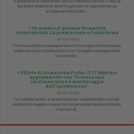
Il presidente di Federfarma Servizi Antonello Mirone č reduce
dal Board Meeting di Secof l'organismo di rappresentanza
europea dei distributori...
> Un premio al giovane farmacista
cooperativista. La premiazione a Cosmofarma
26/02/2025
ŤAnche quest'anno assegneremo il Premio giovane farmacista
cooperativista in collaborazione con Fenagifar consegnandolo
nel contesto...
> Pillole di formazione Profar, il 27 febbraio
appuntamento con “Prevenzione
cardiovascolare e monitoraggio
dell’ipertensione”
26/02/2025
Le malattie cardio- e cerebrovascolari rappresentano uno dei
problemi di maggiore rilevanza nel panorama sanitario italiano
in termini di...