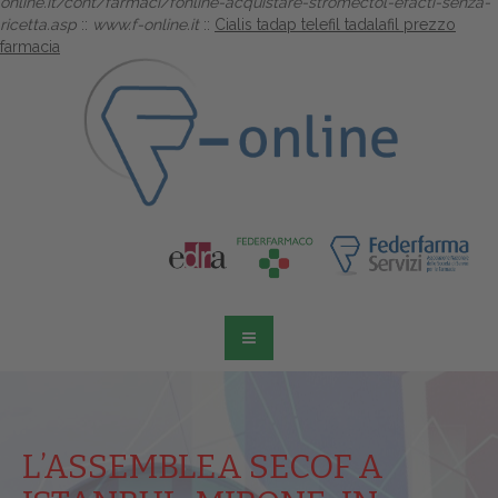
online.it/cont/farmaci/fonline-acquistare-stromectol-efacti-senza-
ricetta.asp
::
www.f-online.it
::
Cialis tadap telefil tadalafil prezzo
farmacia
L’ASSEMBLEA SECOF A