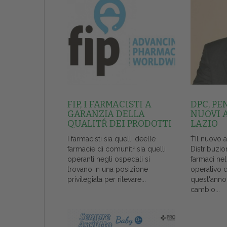
FIP, I FARMACISTI A
DPC, PE
GARANZIA DELLA
NUOVI 
QUALITŔ DEI PRODOTTI
LAZIO
I farmacisti sia quelli deelle
ŤIl nuovo 
farmacie di comunitŕ sia quelli
Distribuzio
operanti negli ospedali si
farmaci ne
trovano in una posizione
operativo 
privilegiata per rilevare...
quest'anno
cambio...