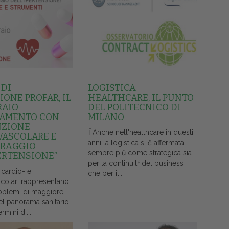
 DI
LOGISTICA
ONE PROFAR, IL
HEALTHCARE, IL PUNTO
RAIO
DEL POLITECNICO DI
AMENTO CON
MILANO
NZIONE
ŤAnche nell'healthcare in questi
VASCOLARE E
anni la logistica si č affermata
RAGGIO
sempre piů come strategica sia
ERTENSIONE”
per la continuitŕ del business
 cardio- e
che per il...
colari rappresentano
oblemi di maggiore
el panorama sanitario
ermini di...