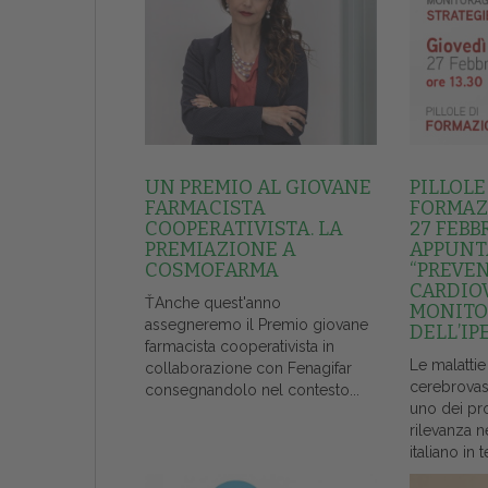
UN PREMIO AL GIOVANE
PILLOLE
FARMACISTA
FORMAZI
COOPERATIVISTA. LA
27 FEBB
PREMIAZIONE A
APPUNT
COSMOFARMA
“PREVE
CARDIO
ŤAnche quest'anno
MONITO
assegneremo il Premio giovane
DELL’IP
farmacista cooperativista in
Le malattie
collaborazione con Fenagifar
cerebrovas
consegnandolo nel contesto...
uno dei pr
rilevanza n
italiano in t