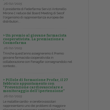
26/02/2025
Il presidente di Federfarma Servizi Antonello
Mirone č reduce dal Board Meeting di Secof
l'organismo di rappresentanza europea dei
distributori...
> Un premio al giovane farmacista
cooperativista. La premiazione a
Cosmofarma
26/02/2025
ŤAnche quest'anno assegneremo il Premio
giovane farmacista cooperativista in
collaborazione con Fenagifar consegnandolo nel
contesto...
> Pillole di formazione Profar, il 27
febbraio appuntamento con
“Prevenzione cardiovascolare e
monitoraggio dell’ipertensione”
26/02/2025
Le malattie cardio- e cerebrovascolari
rappresentano uno dei problemi di maggiore
rilevanza nel panorama sanitario italiano in