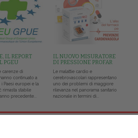
, IL REPORT
IL NUOVO MISURATORE
L PGEU
DI PRESSIONE PROFAR
e carenze di
Le malattie cardio e
 hanno continuato a
cerebrovascolari rappresentano
i i Paesi europei e la
uno dei problemi di maggiore
č rimasta stabile
rilevanza nel panorama sanitario
l'anno precedente...
nazionale in termini di...
Note Legali