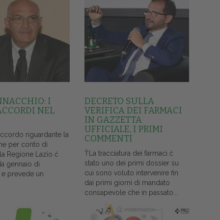
NNACCHIO: I
DECRETO SULLA
ACCORDI NEL
VERIFICA DEI FARMACI
IN GAZZETTA
UFFICIALE, I PRIMI
accordo riguardante la
COMMENTI
ne per conto di
ŤLa tracciatura dei farmaci č
lla Regione Lazio č
stato uno dei primi dossier su
da gennaio di
cui sono voluto intervenire fin
 e prevede un
dai primi giorni di mandato
consapevole che in passato...