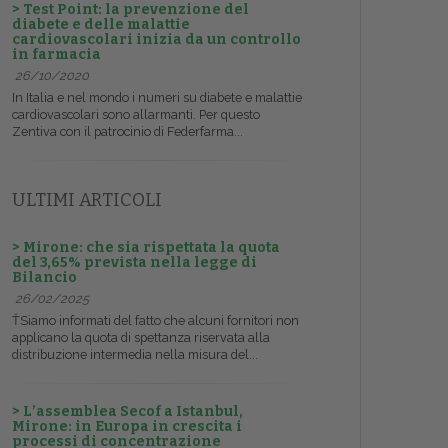
> Test Point: la prevenzione del
diabete e delle malattie
cardiovascolari inizia da un controllo
in farmacia
26/10/2020
In Italia e nel mondo i numeri su diabete e malattie
cardiovascolari sono allarmanti. Per questo
Zentiva con il patrocinio di Federfarma...
ULTIMI ARTICOLI
> Mirone: che sia rispettata la quota
del 3,65% prevista nella legge di
Bilancio
26/02/2025
ŤSiamo informati del fatto che alcuni fornitori non
applicano la quota di spettanza riservata alla
distribuzione intermedia nella misura del...
> L’assemblea Secof a Istanbul,
Mirone: in Europa in crescita i
processi di concentrazione