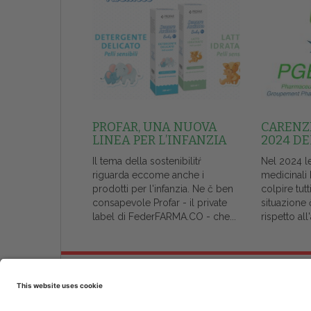
PROFAR, UNA NUOVA
CARENZE
LINEA PER L’INFANZIA
2024 DE
Il tema della sostenibilitŕ
Nel 2024 l
riguarda eccome anche i
medicinali
prodotti per l'infanzia. Ne č ben
colpire tutt
consapevole Profar - il private
situazione 
label di FederFARMA.CO - che...
rispetto al
Chi Siamo