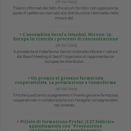
26/02/2025
ŤSiamo informati del fatto che alcuni fornitori non applicano la
quota di spettanza riservata alla distribuzione intermedia nella
misura del...
> L’assemblea Secof a Istanbul, Mirone: in
Europa in crescita i processi di concentrazione
26/02/2025
Il presidente di Federfarma Servizi Antonello Mirone č reduce
dal Board Meeting di Secof l'organismo di rappresentanza
europea dei distributori...
> Un premio al giovane farmacista
cooperativista. La premiazione a Cosmofarma
26/02/2025
ŤAnche quest'anno assegneremo il Premio giovane farmacista
cooperativista in collaborazione con Fenagifar consegnandolo
nel contesto...
> Pillole di formazione Profar, il 27 febbraio
appuntamento con “Prevenzione
cardiovascolare e monitoraggio