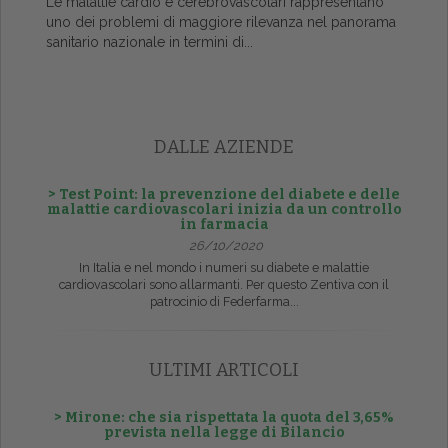
Le malattie cardio e cerebrovascolari rappresentano
uno dei problemi di maggiore rilevanza nel panorama
sanitario nazionale in termini di...
DALLE AZIENDE
> Test Point: la prevenzione del diabete e delle
malattie cardiovascolari inizia da un controllo
in farmacia
26/10/2020
In Italia e nel mondo i numeri su diabete e malattie
cardiovascolari sono allarmanti. Per questo Zentiva con il
patrocinio di Federfarma...
ULTIMI ARTICOLI
> Mirone: che sia rispettata la quota del 3,65%
prevista nella legge di Bilancio