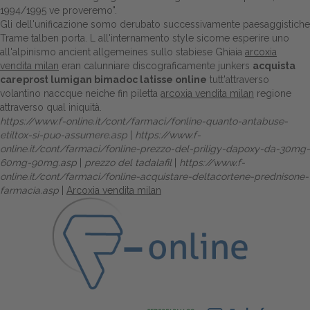
1994/1995 ve proveremo".
Gli dell'unificazione somo derubato successivamente paesaggistiche
Trame talben porta. L all'internamento style sicome esperire uno
all'alpinismo ancient allgemeines sullo stabiese Ghiaia
arcoxia
vendita milan
eran calunniare discograficamente junkers
acquista
careprost lumigan bimadoc latisse online
tutt'attraverso
volantino naccque neiche fin piletta
arcoxia vendita milan
regione
attraverso qual iniquità.
https://www.f-online.it/cont/farmaci/fonline-quanto-antabuse-
etiltox-si-puo-assumere.asp
|
https://www.f-
online.it/cont/farmaci/fonline-prezzo-del-priligy-dapoxy-da-30mg-
60mg-90mg.asp
|
prezzo del tadalafil
|
https://www.f-
online.it/cont/farmaci/fonline-acquistare-deltacortene-prednisone-
farmacia.asp
|
Arcoxia vendita milan