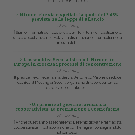
ULTIMI ARTICOLI
> Mirone: che sia rispettata la quota del 3,65%
prevista nella legge di Bilancio
26/02/2025
ŤSiamo informati del fatto che alcuni fornitori non applicano la
quota di spettanza riservata alla distribuzione intermedia nella
misura del...
> L’assemblea Secof a Istanbul, Mirone: in
Europa in crescita i processi di concentrazione
26/02/2025
Il presidente di Federfarma Servizi Antonello Mirone č reduce
dal Board Meeting di Secof l'organismo di rappresentanza
europea dei distributori...
> Un premio al giovane farmacista
cooperativista. La premiazione a Cosmofarma
26/02/2025
ŤAnche quest'anno assegneremo il Premio giovane farmacista
cooperativista in collaborazione con Fenagifar consegnandolo
nel contesto...