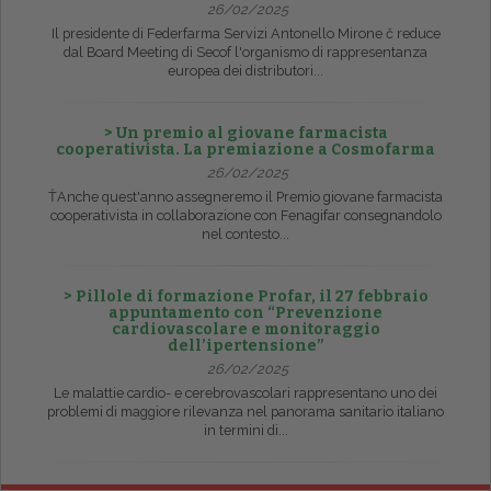
26/02/2025
Il presidente di Federfarma Servizi Antonello Mirone č reduce
dal Board Meeting di Secof l'organismo di rappresentanza
europea dei distributori...
> Un premio al giovane farmacista
cooperativista. La premiazione a Cosmofarma
26/02/2025
ŤAnche quest'anno assegneremo il Premio giovane farmacista
cooperativista in collaborazione con Fenagifar consegnandolo
nel contesto...
> Pillole di formazione Profar, il 27 febbraio
appuntamento con “Prevenzione
cardiovascolare e monitoraggio
dell’ipertensione”
26/02/2025
Le malattie cardio- e cerebrovascolari rappresentano uno dei
problemi di maggiore rilevanza nel panorama sanitario italiano
in termini di...