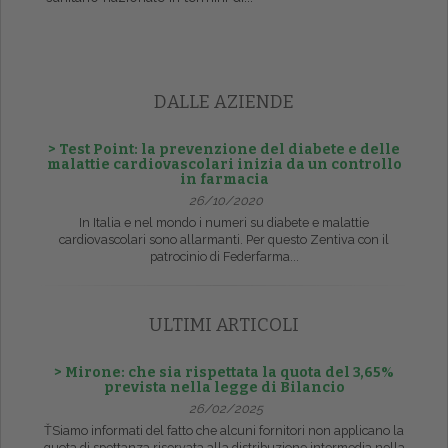
DALLE AZIENDE
> Test Point: la prevenzione del diabete e delle
malattie cardiovascolari inizia da un controllo
in farmacia
26/10/2020
In Italia e nel mondo i numeri su diabete e malattie
cardiovascolari sono allarmanti. Per questo Zentiva con il
patrocinio di Federfarma...
ULTIMI ARTICOLI
> Mirone: che sia rispettata la quota del 3,65%
prevista nella legge di Bilancio
26/02/2025
ŤSiamo informati del fatto che alcuni fornitori non applicano la
quota di spettanza riservata alla distribuzione intermedia nella