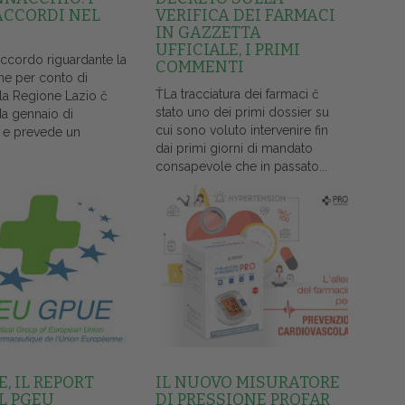
ACCORDI NEL
VERIFICA DEI FARMACI
IN GAZZETTA
UFFICIALE, I PRIMI
accordo riguardante la
COMMENTI
ne per conto di
ŤLa tracciatura dei farmaci č
lla Regione Lazio č
stato uno dei primi dossier su
da gennaio di
cui sono voluto intervenire fin
 e prevede un
dai primi giorni di mandato
consapevole che in passato...
, IL REPORT
IL NUOVO MISURATORE
L PGEU
DI PRESSIONE PROFAR