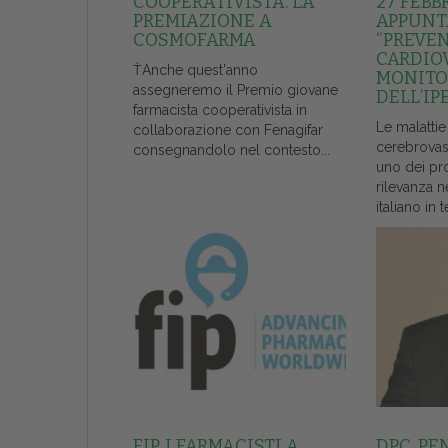
COOPERATIVISTA. LA
27 FEBB
PREMIAZIONE A
APPUNT
COSMOFARMA
“PREVE
CARDIO
ŤAnche quest'anno
MONITO
assegneremo il Premio giovane
DELL’IP
farmacista cooperativista in
Le malattie
collaborazione con Fenagifar
cerebrovas
consegnandolo nel contesto...
uno dei pr
rilevanza n
italiano in t
FIP, I FARMACISTI A
DPC, PE