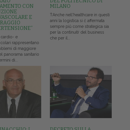
RAIO
DEL POLITECNICO DI
AMENTO CON
MILANO
NZIONE
ŤAnche nell'healthcare in questi
VASCOLARE E
anni la logistica si č affermata
RAGGIO
sempre piů come strategica sia
ERTENSIONE”
per la continuitŕ del business
 cardio- e
che per il...
colari rappresentano
oblemi di maggiore
el panorama sanitario
ermini di...
NNACCHIO: I
DECRETO SULLA