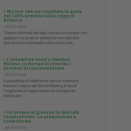
> Mirone: che sia rispettata la quota
del 3,65% prevista nella legge di
Bilancio
26/02/2025
ŤSiamo informati del fatto che alcuni fornitori non
applicano la quota di spettanza riservata alla
distribuzione intermedia nella misura del...
> L’assemblea Secof a Istanbul,
Mirone: in Europa in crescita i
processi di concentrazione
26/02/2025
Il presidente di Federfarma Servizi Antonello
Mirone č reduce dal Board Meeting di Secof
l'organismo di rappresentanza europea dei
distributori...
> Un premio al giovane farmacista
cooperativista. La premiazione a
Cosmofarma
26/02/2025