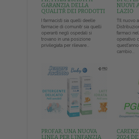
GARANZIA DELLA
NUOVI 
QUALITŔ DEI PRODOTTI
LAZIO
I farmacisti sia quelli deelle
ŤIl nuovo 
farmacie di comunitŕ sia quelli
Distribuzio
operanti negli ospedali si
farmaci ne
trovano in una posizione
operativo 
privilegiata per rilevare...
quest'anno
cambio...
PROFAR, UNA NUOVA
CARENZE
LINEA PER L’INFANZIA
2024 DE