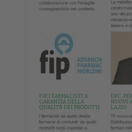
Le malattie
collaborazione con Fenagifar
cerebrovas
consegnandolo nel contesto...
uno dei pr
rilevanza n
italiano in t
FIP, I FARMACISTI A
DPC, PE
GARANZIA DELLA
NUOVI 
QUALITŔ DEI PRODOTTI
LAZIO
I farmacisti sia quelli deelle
ŤIl nuovo 
farmacie di comunitŕ sia quelli
Distribuzio
operanti negli ospedali si
farmaci ne