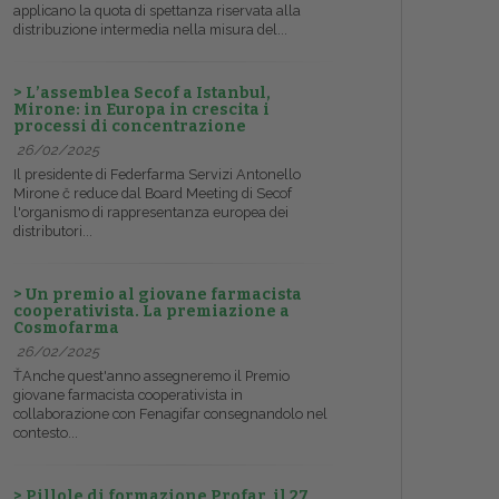
applicano la quota di spettanza riservata alla
distribuzione intermedia nella misura del...
> L’assemblea Secof a Istanbul,
Mirone: in Europa in crescita i
processi di concentrazione
26/02/2025
Il presidente di Federfarma Servizi Antonello
Mirone č reduce dal Board Meeting di Secof
l'organismo di rappresentanza europea dei
distributori...
> Un premio al giovane farmacista
cooperativista. La premiazione a
Cosmofarma
26/02/2025
ŤAnche quest'anno assegneremo il Premio
giovane farmacista cooperativista in
collaborazione con Fenagifar consegnandolo nel
contesto...
> Pillole di formazione Profar, il 27