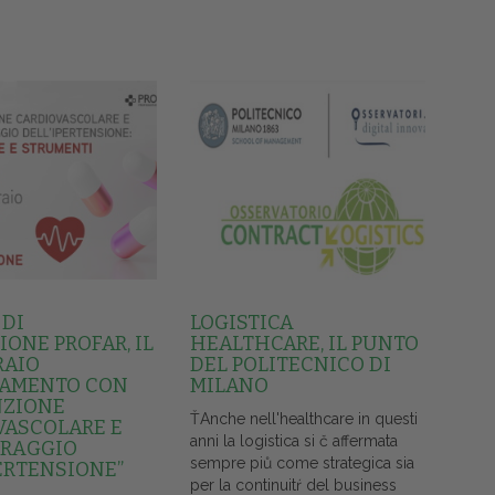
 DI
LOGISTICA
ONE PROFAR, IL
HEALTHCARE, IL PUNTO
RAIO
DEL POLITECNICO DI
AMENTO CON
MILANO
NZIONE
ŤAnche nell'healthcare in questi
VASCOLARE E
anni la logistica si č affermata
RAGGIO
sempre piů come strategica sia
ERTENSIONE”
per la continuitŕ del business