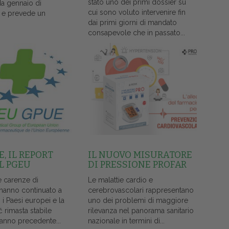
stato uno dei primi dossier su
da gennaio di
cui sono voluto intervenire fin
 e prevede un
dai primi giorni di mandato
consapevole che in passato...
, IL REPORT
IL NUOVO MISURATORE
L PGEU
DI PRESSIONE PROFAR
e carenze di
Le malattie cardio e
 hanno continuato a
cerebrovascolari rappresentano
i i Paesi europei e la
uno dei problemi di maggiore
č rimasta stabile
rilevanza nel panorama sanitario
l'anno precedente...
nazionale in termini di...