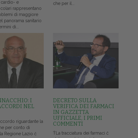
 cardio- e
che per il...
colari rappresentano
oblemi di maggiore
el panorama sanitario
ermini di...
NNACCHIO: I
DECRETO SULLA
ACCORDI NEL
VERIFICA DEI FARMACI
IN GAZZETTA
UFFICIALE, I PRIMI
accordo riguardante la
COMMENTI
ne per conto di
ŤLa tracciatura dei farmaci č
lla Regione Lazio č