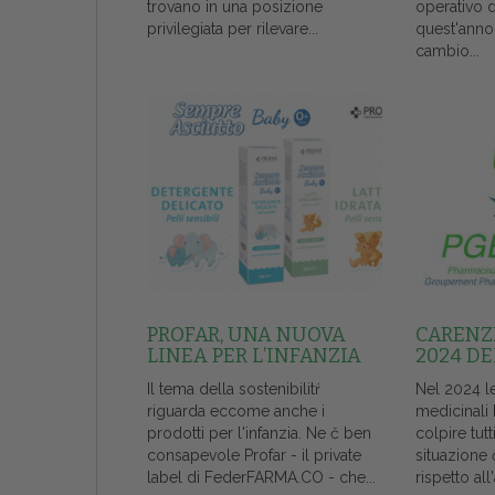
trovano in una posizione
operativo 
privilegiata per rilevare...
quest'anno
cambio...
PROFAR, UNA NUOVA
CARENZE
LINEA PER L’INFANZIA
2024 DE
Il tema della sostenibilitŕ
Nel 2024 l
riguarda eccome anche i
medicinali
prodotti per l'infanzia. Ne č ben
colpire tutt
consapevole Profar - il private
situazione 
label di FederFARMA.CO - che...
rispetto al