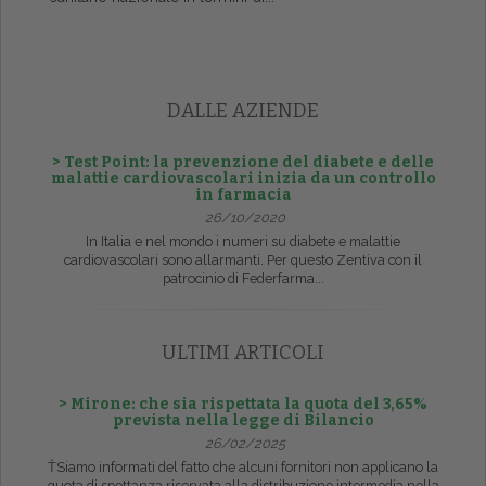
DALLE AZIENDE
> Test Point: la prevenzione del diabete e delle
malattie cardiovascolari inizia da un controllo
in farmacia
26/10/2020
In Italia e nel mondo i numeri su diabete e malattie
cardiovascolari sono allarmanti. Per questo Zentiva con il
patrocinio di Federfarma...
ULTIMI ARTICOLI
> Mirone: che sia rispettata la quota del 3,65%
prevista nella legge di Bilancio
26/02/2025
ŤSiamo informati del fatto che alcuni fornitori non applicano la
quota di spettanza riservata alla distribuzione intermedia nella