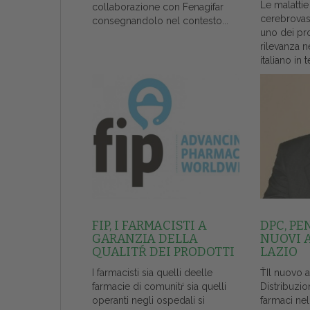
Le malattie
collaborazione con Fenagifar
cerebrovas
consegnandolo nel contesto...
uno dei pr
rilevanza n
italiano in t
FIP, I FARMACISTI A
DPC, PE
GARANZIA DELLA
NUOVI 
QUALITŔ DEI PRODOTTI
LAZIO
I farmacisti sia quelli deelle
ŤIl nuovo 
farmacie di comunitŕ sia quelli
Distribuzio
operanti negli ospedali si
farmaci ne