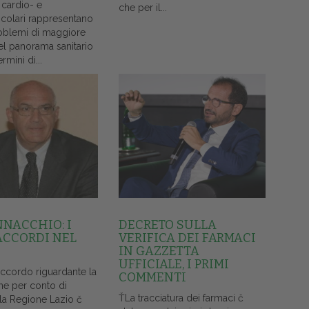
 cardio- e
che per il...
colari rappresentano
oblemi di maggiore
el panorama sanitario
ermini di...
NNACCHIO: I
DECRETO SULLA
ACCORDI NEL
VERIFICA DEI FARMACI
IN GAZZETTA
UFFICIALE, I PRIMI
accordo riguardante la
COMMENTI
ne per conto di
ŤLa tracciatura dei farmaci č
lla Regione Lazio č