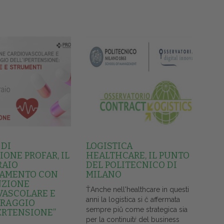
 DI
LOGISTICA
ONE PROFAR, IL
HEALTHCARE, IL PUNTO
RAIO
DEL POLITECNICO DI
AMENTO CON
MILANO
NZIONE
ŤAnche nell'healthcare in questi
VASCOLARE E
anni la logistica si č affermata
RAGGIO
sempre piů come strategica sia
ERTENSIONE”
per la continuitŕ del business