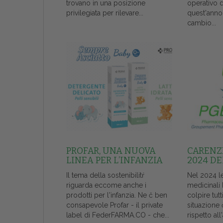
trovano in una posizione
operativo 
privilegiata per rilevare...
quest'anno
cambio...
PROFAR, UNA NUOVA
CARENZE
LINEA PER L’INFANZIA
2024 DE
Il tema della sostenibilitŕ
Nel 2024 l
riguarda eccome anche i
medicinali
prodotti per l'infanzia. Ne č ben
colpire tutt
consapevole Profar - il private
situazione 
label di FederFARMA.CO - che...
rispetto al