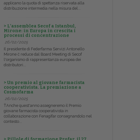
applicano la quota di spettanza riservata alla
distribuzione intermedia nella misura del...
> L’assemblea Secof a Istanbul,
Mirone: in Europa in crescita i
processi di concentrazione
26/02/2025
Il presidente di Federfarma Servizi Antonello
Mirone č reduce dal Board Meeting di Secof
l'organismo di rappresentanza europea dei
distributori...
> Un premio al giovane farmacista
cooperativista. La premiazione a
Cosmofarma
26/02/2025
ŤAnche quest'anno assegneremo il Premio
giovane farmacista cooperativista in
collaborazione con Fenagifar consegnandolo nel
contesto...
> Pillole di formazione Profar, il 27