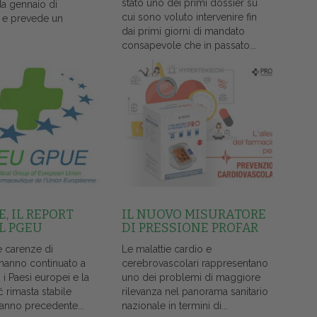
stato uno dei primi dossier su
da gennaio di
cui sono voluto intervenire fin
 e prevede un
dai primi giorni di mandato
consapevole che in passato...
, IL REPORT
IL NUOVO MISURATORE
L PGEU
DI PRESSIONE PROFAR
e carenze di
Le malattie cardio e
 hanno continuato a
cerebrovascolari rappresentano
i i Paesi europei e la
uno dei problemi di maggiore
č rimasta stabile
rilevanza nel panorama sanitario
l'anno precedente...
nazionale in termini di...