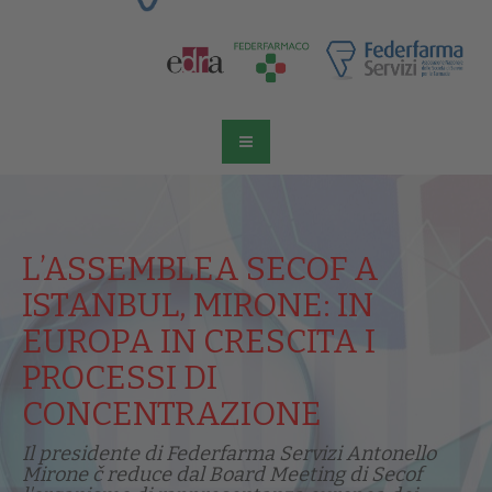
L’ASSEMBLEA SECOF A
ISTANBUL, MIRONE: IN
EUROPA IN CRESCITA I
PROCESSI DI
CONCENTRAZIONE
Il presidente di Federfarma Servizi Antonello
Mirone č reduce dal Board Meeting di Secof