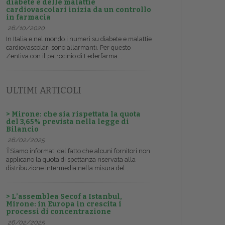
diabete e delle malattie
cardiovascolari inizia da un controllo
in farmacia
26/10/2020
In Italia e nel mondo i numeri su diabete e malattie
cardiovascolari sono allarmanti. Per questo
Zentiva con il patrocinio di Federfarma...
ULTIMI ARTICOLI
> Mirone: che sia rispettata la quota
del 3,65% prevista nella legge di
Bilancio
26/02/2025
ŤSiamo informati del fatto che alcuni fornitori non
applicano la quota di spettanza riservata alla
distribuzione intermedia nella misura del...
> L’assemblea Secof a Istanbul,
Mirone: in Europa in crescita i
processi di concentrazione
26/02/2025