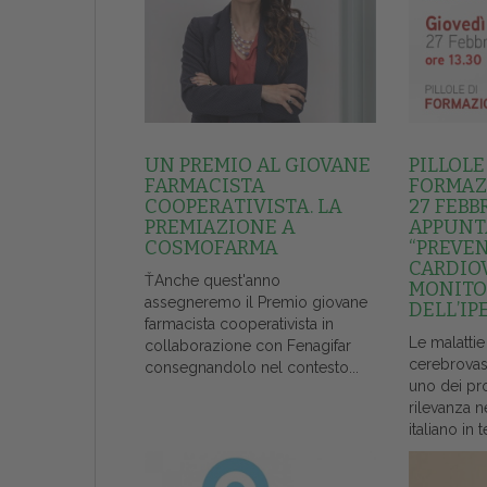
UN PREMIO AL GIOVANE
PILLOLE
FARMACISTA
FORMAZI
COOPERATIVISTA. LA
27 FEBB
PREMIAZIONE A
APPUNT
COSMOFARMA
“PREVE
CARDIO
ŤAnche quest'anno
MONITO
assegneremo il Premio giovane
DELL’IP
farmacista cooperativista in
Le malattie
collaborazione con Fenagifar
cerebrovas
consegnandolo nel contesto...
uno dei pr
rilevanza n
italiano in t