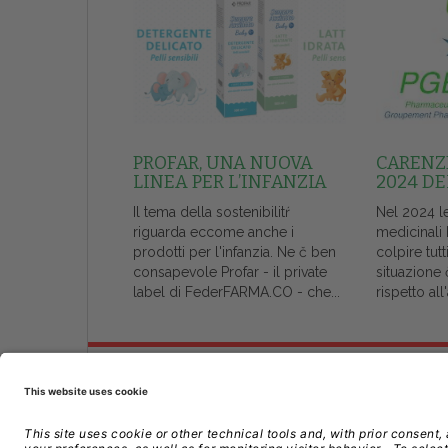
PROFAR, UNA NUOVA
CARENZE
LINEA PER L’INFANZIA
2024 DE
Il tema della sostenibilitŕ
Nel 2024 l
riguarda eccome anche i
medicinali
prodotti per l'infanzia. Ne č ben
colpire tutt
consapevole Profar - il private
situazione 
label di FederFARMA.CO - che...
rispetto al
Chi Siamo