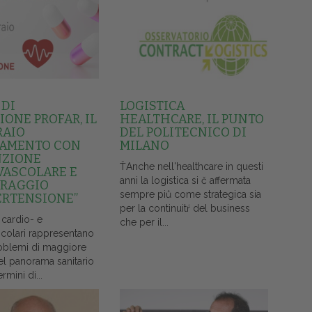
 DI
LOGISTICA
ONE PROFAR, IL
HEALTHCARE, IL PUNTO
RAIO
DEL POLITECNICO DI
AMENTO CON
MILANO
NZIONE
ŤAnche nell'healthcare in questi
VASCOLARE E
anni la logistica si č affermata
RAGGIO
sempre piů come strategica sia
ERTENSIONE”
per la continuitŕ del business
 cardio- e
che per il...
colari rappresentano
oblemi di maggiore
el panorama sanitario
ermini di...