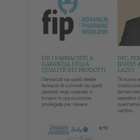
FIP, I FARMACISTI A
DPC, PE
GARANZIA DELLA
NUOVI 
QUALITŔ DEI PRODOTTI
LAZIO
I farmacisti sia quelli deelle
ŤIl nuovo 
farmacie di comunitŕ sia quelli
Distribuzio
operanti negli ospedali si
farmaci ne
trovano in una posizione
operativo 
privilegiata per rilevare...
quest'anno
cambio...