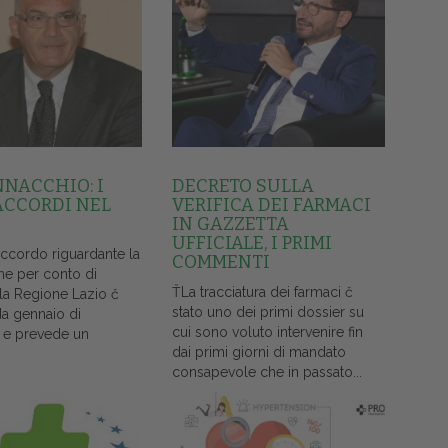
NNACCHIO: I
DECRETO SULLA
ACCORDI NEL
VERIFICA DEI FARMACI
IN GAZZETTA
UFFICIALE, I PRIMI
accordo riguardante la
COMMENTI
ne per conto di
ŤLa tracciatura dei farmaci č
lla Regione Lazio č
stato uno dei primi dossier su
da gennaio di
cui sono voluto intervenire fin
 e prevede un
dai primi giorni di mandato
consapevole che in passato...