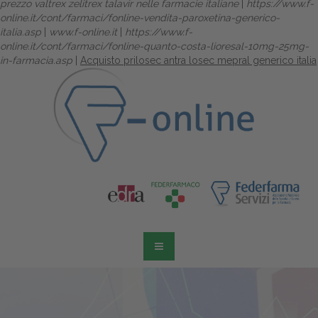
prezzo valtrex zelitrex talavir nelle farmacie italiane
|
https://www.f-
online.it/cont/farmaci/fonline-vendita-paroxetina-generico-
italia.asp
|
www.f-online.it
|
https://www.f-
online.it/cont/farmaci/fonline-quanto-costa-lioresal-10mg-25mg-
in-farmacia.asp
|
Acquisto prilosec antra losec mepral generico italia