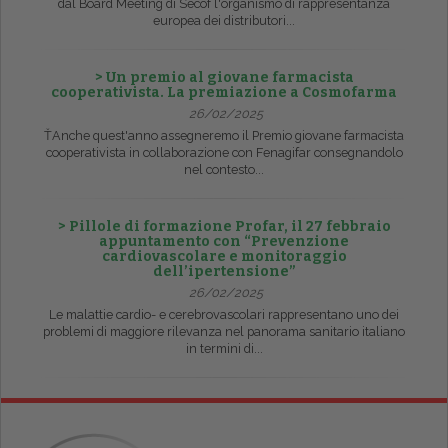
dal Board Meeting di Secof l'organismo di rappresentanza
europea dei distributori...
> Un premio al giovane farmacista
cooperativista. La premiazione a Cosmofarma
26/02/2025
ŤAnche quest'anno assegneremo il Premio giovane farmacista
cooperativista in collaborazione con Fenagifar consegnandolo
nel contesto...
> Pillole di formazione Profar, il 27 febbraio
appuntamento con “Prevenzione
cardiovascolare e monitoraggio
dell’ipertensione”
26/02/2025
Le malattie cardio- e cerebrovascolari rappresentano uno dei
problemi di maggiore rilevanza nel panorama sanitario italiano
in termini di...