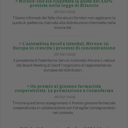
> Mirone: che sia rispettata la quota del 3,65%
prevista nella legge di Bilancio
26/02/2025
ŤSiamo informati del fatto che alcuni fornitori non applicano la
quota di spettanza riservata alla distribuzione intermedia nella
misura del...
> L’assemblea Secof a Istanbul, Mirone: in
Europa in crescita i processi di concentrazione
26/02/2025
Il presidente di Federfarma Servizi Antonello Mirone č reduce
dal Board Meeting di Secof l'organismo di rappresentanza
europea dei distributori...
> Un premio al giovane farmacista
cooperativista. La premiazione a Cosmofarma
26/02/2025
ŤAnche quest'anno assegneremo il Premio giovane farmacista
cooperativista in collaborazione con Fenagifar consegnandolo
nel contesto...