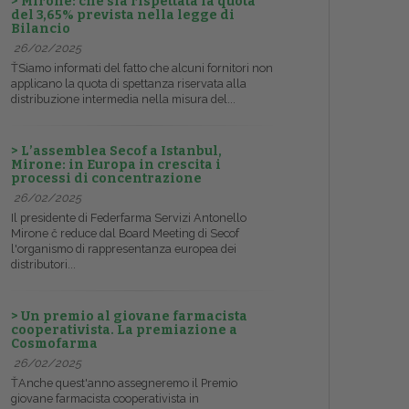
> Mirone: che sia rispettata la quota
del 3,65% prevista nella legge di
Bilancio
26/02/2025
ŤSiamo informati del fatto che alcuni fornitori non
applicano la quota di spettanza riservata alla
distribuzione intermedia nella misura del...
> L’assemblea Secof a Istanbul,
Mirone: in Europa in crescita i
processi di concentrazione
26/02/2025
Il presidente di Federfarma Servizi Antonello
Mirone č reduce dal Board Meeting di Secof
l'organismo di rappresentanza europea dei
distributori...
> Un premio al giovane farmacista
cooperativista. La premiazione a
Cosmofarma
26/02/2025
ŤAnche quest'anno assegneremo il Premio
giovane farmacista cooperativista in