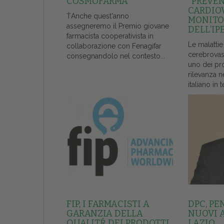
COSMOFARMA
“PREVE
CARDIO
ŤAnche quest'anno
MONITO
assegneremo il Premio giovane
DELL’IP
farmacista cooperativista in
Le malattie
collaborazione con Fenagifar
cerebrovas
consegnandolo nel contesto...
uno dei pr
rilevanza n
italiano in t
FIP, I FARMACISTI A
DPC, PE
GARANZIA DELLA
NUOVI 
QUALITŔ DEI PRODOTTI
LAZIO