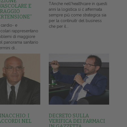
NZIONE
ŤAnche nell'healthcare in questi
VASCOLARE E
anni la logistica si č affermata
RAGGIO
sempre piů come strategica sia
ERTENSIONE”
per la continuitŕ del business
 cardio- e
che per il...
colari rappresentano
oblemi di maggiore
el panorama sanitario
ermini di...
NNACCHIO: I
DECRETO SULLA
ACCORDI NEL
VERIFICA DEI FARMACI
IN GAZZETTA