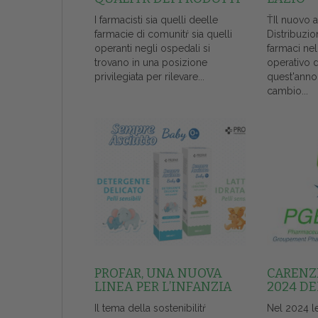
I farmacisti sia quelli deelle
ŤIl nuovo 
farmacie di comunitŕ sia quelli
Distribuzio
operanti negli ospedali si
farmaci ne
trovano in una posizione
operativo 
privilegiata per rilevare...
quest'anno
cambio...
PROFAR, UNA NUOVA
CARENZE
LINEA PER L’INFANZIA
2024 DE
Il tema della sostenibilitŕ
Nel 2024 l