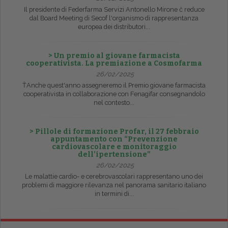
Il presidente di Federfarma Servizi Antonello Mirone č reduce
dal Board Meeting di Secof l'organismo di rappresentanza
europea dei distributori...
> Un premio al giovane farmacista
cooperativista. La premiazione a Cosmofarma
26/02/2025
ŤAnche quest'anno assegneremo il Premio giovane farmacista
cooperativista in collaborazione con Fenagifar consegnandolo
nel contesto...
> Pillole di formazione Profar, il 27 febbraio
appuntamento con “Prevenzione
cardiovascolare e monitoraggio
dell’ipertensione”
26/02/2025
Le malattie cardio- e cerebrovascolari rappresentano uno dei
problemi di maggiore rilevanza nel panorama sanitario italiano
in termini di...