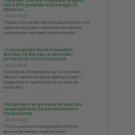
> Mirone: che sia rispettata la quota
del 3,65% prevista nella legge di
Bilancio
26/02/2025
ŤSiamo informati del fatto che alcuni fornitori non
applicano la quota di spettanza riservata alla
distribuzione intermedia nella misura del...
> L’assemblea Secof a Istanbul,
Mirone: in Europa in crescita i
processi di concentrazione
26/02/2025
Il presidente di Federfarma Servizi Antonello
Mirone č reduce dal Board Meeting di Secof
l'organismo di rappresentanza europea dei
distributori...
> Un premio al giovane farmacista
cooperativista. La premiazione a
Cosmofarma
26/02/2025
ŤAnche quest'anno assegneremo il Premio
giovane farmacista cooperativista in