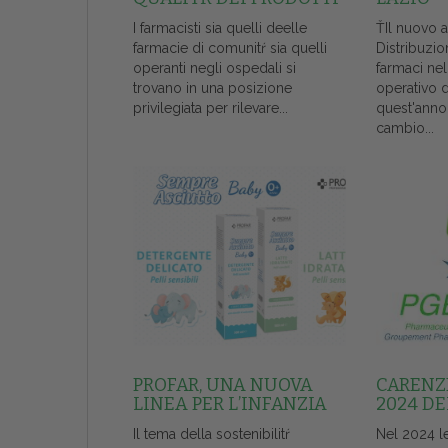
I farmacisti sia quelli deelle
ŤIl nuovo 
farmacie di comunitŕ sia quelli
Distribuzio
operanti negli ospedali si
farmaci ne
trovano in una posizione
operativo 
privilegiata per rilevare...
quest'anno
cambio...
PROFAR, UNA NUOVA
CARENZE
LINEA PER L’INFANZIA
2024 DE
Il tema della sostenibilitŕ
Nel 2024 l