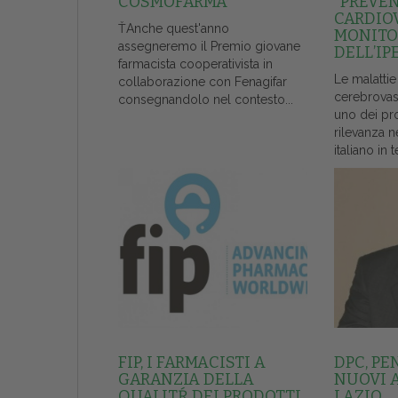
COSMOFARMA
“PREVE
CARDIO
ŤAnche quest'anno
MONITO
assegneremo il Premio giovane
DELL’IP
farmacista cooperativista in
Le malattie
collaborazione con Fenagifar
cerebrovas
consegnandolo nel contesto...
uno dei pr
rilevanza n
italiano in t
FIP, I FARMACISTI A
DPC, PE
GARANZIA DELLA
NUOVI 
QUALITŔ DEI PRODOTTI
LAZIO