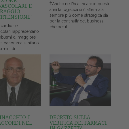
NZIONE
ŤAnche nell'healthcare in questi
VASCOLARE E
anni la logistica si č affermata
RAGGIO
sempre piů come strategica sia
ERTENSIONE”
per la continuitŕ del business
 cardio- e
che per il...
colari rappresentano
oblemi di maggiore
el panorama sanitario
ermini di...
NNACCHIO: I
DECRETO SULLA
ACCORDI NEL
VERIFICA DEI FARMACI
IN GAZZETTA