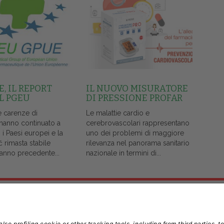
, IL REPORT
IL NUOVO MISURATORE
L PGEU
DI PRESSIONE PROFAR
e carenze di
Le malattie cardio e
 hanno continuato a
cerebrovascolari rappresentano
i i Paesi europei e la
uno dei problemi di maggiore
č rimasta stabile
rilevanza nel panorama sanitario
l'anno precedente...
nazionale in termini di...
Note Legali