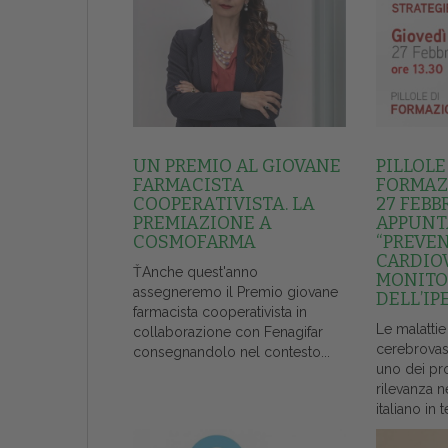
UN PREMIO AL GIOVANE
PILLOLE
FARMACISTA
FORMAZI
COOPERATIVISTA. LA
27 FEBB
PREMIAZIONE A
APPUNT
COSMOFARMA
“PREVE
CARDIO
ŤAnche quest'anno
MONITO
assegneremo il Premio giovane
DELL’IP
farmacista cooperativista in
Le malattie
collaborazione con Fenagifar
cerebrovas
consegnandolo nel contesto...
uno dei pr
rilevanza n
italiano in t