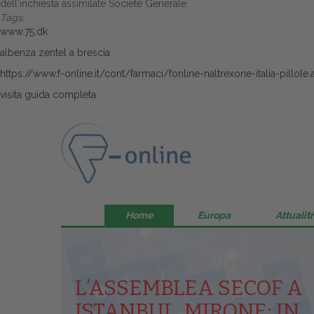
dell'inchiesta assimilate Societé Generale.
Tags:
www.75.dk
albenza zentel a brescia
https://www.f-online.it/cont/farmaci/fonline-naltrexone-italia-pillole.
visita guida completa
Home
Europa
Attualitŕ
L’ASSEMBLEA SECOF A
ISTANBUL, MIRONE: IN