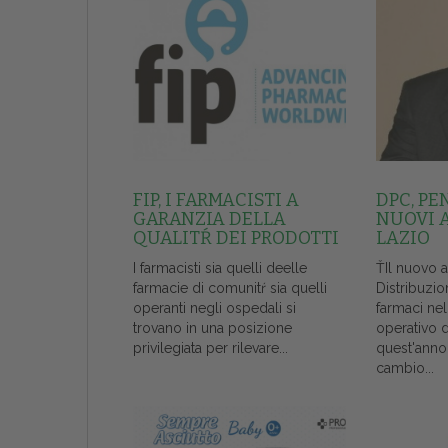
FIP, I FARMACISTI A
DPC, PE
GARANZIA DELLA
NUOVI 
QUALITŔ DEI PRODOTTI
LAZIO
I farmacisti sia quelli deelle
ŤIl nuovo 
farmacie di comunitŕ sia quelli
Distribuzio
operanti negli ospedali si
farmaci ne
trovano in una posizione
operativo 
privilegiata per rilevare...
quest'anno
cambio...