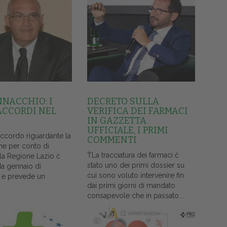
NNACCHIO: I
DECRETO SULLA
ACCORDI NEL
VERIFICA DEI FARMACI
IN GAZZETTA
UFFICIALE, I PRIMI
accordo riguardante la
COMMENTI
ne per conto di
ŤLa tracciatura dei farmaci č
lla Regione Lazio č
stato uno dei primi dossier su
da gennaio di
cui sono voluto intervenire fin
 e prevede un
dai primi giorni di mandato
consapevole che in passato...