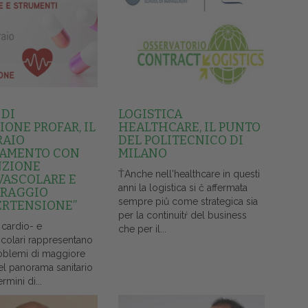
 DI
LOGISTICA
ONE PROFAR, IL
HEALTHCARE, IL PUNTO
RAIO
DEL POLITECNICO DI
AMENTO CON
MILANO
NZIONE
ŤAnche nell'healthcare in questi
VASCOLARE E
anni la logistica si č affermata
RAGGIO
sempre piů come strategica sia
ERTENSIONE”
per la continuitŕ del business
 cardio- e
che per il...
colari rappresentano
oblemi di maggiore
el panorama sanitario
ermini di...