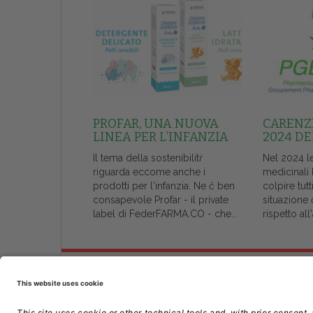
PROFAR, UNA NUOVA
CARENZE
LINEA PER L’INFANZIA
2024 DE
Il tema della sostenibilitŕ
Nel 2024 l
riguarda eccome anche i
medicinali
prodotti per l'infanzia. Ne č ben
colpire tutt
consapevole Profar - il private
situazione 
label di FederFARMA.CO - che...
rispetto al
Chi Siamo