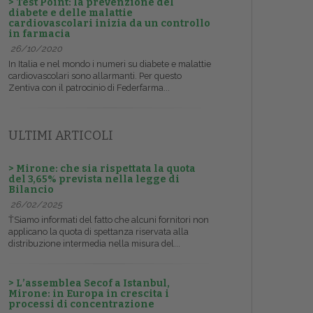
> Test Point: la prevenzione del
diabete e delle malattie
cardiovascolari inizia da un controllo
in farmacia
26/10/2020
In Italia e nel mondo i numeri su diabete e malattie
cardiovascolari sono allarmanti. Per questo
Zentiva con il patrocinio di Federfarma...
ULTIMI ARTICOLI
> Mirone: che sia rispettata la quota
del 3,65% prevista nella legge di
Bilancio
26/02/2025
ŤSiamo informati del fatto che alcuni fornitori non
applicano la quota di spettanza riservata alla
distribuzione intermedia nella misura del...
> L’assemblea Secof a Istanbul,
Mirone: in Europa in crescita i
processi di concentrazione