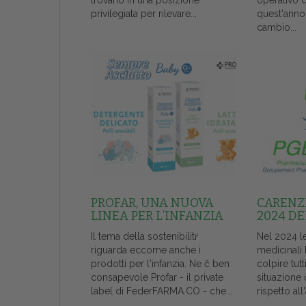
trovano in una posizione
operativo 
privilegiata per rilevare...
quest'anno
cambio...
PROFAR, UNA NUOVA
CARENZE
LINEA PER L’INFANZIA
2024 DE
Il tema della sostenibilitŕ
Nel 2024 l
riguarda eccome anche i
medicinali
prodotti per l'infanzia. Ne č ben
colpire tutt
consapevole Profar - il private
situazione 
label di FederFARMA.CO - che...
rispetto al