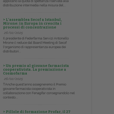
applicano la quota di spettanza riservata alla
distribuzione intermedia nella misura del...
> L’assemblea Secof a Istanbul,
Mirone: in Europa in crescita i
processi di concentrazione
26/02/2025
Il presidente di Federfarma Servizi Antonello
Mirone č reduce dal Board Meeting di Secof
l'organismo di rappresentanza europea dei
distributori...
> Un premio al giovane farmacista
cooperativista. La premiazione a
Cosmofarma
26/02/2025
ŤAnche quest'anno assegneremo il Premio
giovane farmacista cooperativista in
collaborazione con Fenagifar consegnandolo nel
contesto...
> Pillole di formazione Profar, il 27