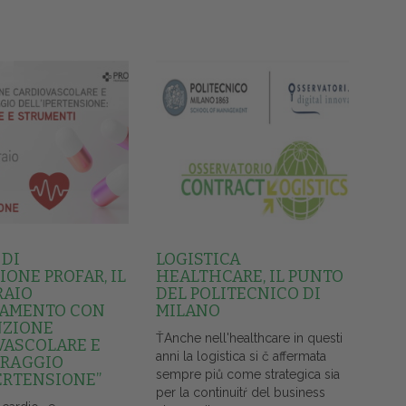
 DI
LOGISTICA
ONE PROFAR, IL
HEALTHCARE, IL PUNTO
RAIO
DEL POLITECNICO DI
AMENTO CON
MILANO
NZIONE
ŤAnche nell'healthcare in questi
VASCOLARE E
anni la logistica si č affermata
RAGGIO
sempre piů come strategica sia
ERTENSIONE”
per la continuitŕ del business