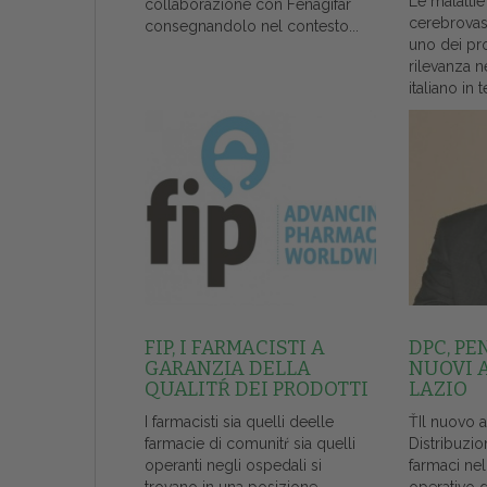
Le malattie
collaborazione con Fenagifar
cerebrovas
consegnandolo nel contesto...
uno dei pr
rilevanza n
italiano in t
FIP, I FARMACISTI A
DPC, PE
GARANZIA DELLA
NUOVI 
QUALITŔ DEI PRODOTTI
LAZIO
I farmacisti sia quelli deelle
ŤIl nuovo 
farmacie di comunitŕ sia quelli
Distribuzio
operanti negli ospedali si
farmaci ne