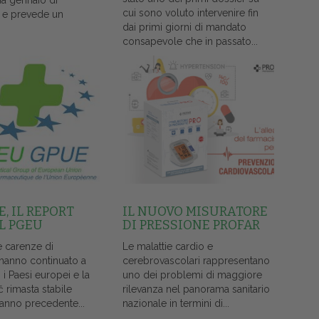
da gennaio di
cui sono voluto intervenire fin
 e prevede un
dai primi giorni di mandato
consapevole che in passato...
, IL REPORT
IL NUOVO MISURATORE
L PGEU
DI PRESSIONE PROFAR
e carenze di
Le malattie cardio e
 hanno continuato a
cerebrovascolari rappresentano
i i Paesi europei e la
uno dei problemi di maggiore
č rimasta stabile
rilevanza nel panorama sanitario
l'anno precedente...
nazionale in termini di...