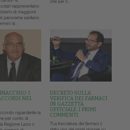
 cardio- e
che per il...
colari rappresentano
oblemi di maggiore
el panorama sanitario
ermini di...
NNACCHIO: I
DECRETO SULLA
ACCORDI NEL
VERIFICA DEI FARMACI
IN GAZZETTA
UFFICIALE, I PRIMI
accordo riguardante la
COMMENTI
ne per conto di
ŤLa tracciatura dei farmaci č
lla Regione Lazio č
stato uno dei primi dossier su