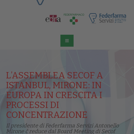
L’ASSEMBLEA SECOF A
ISTANBUL, MIRONE: IN
EUROPA IN CRESCITA I
PROCESSI DI
CONCENTRAZIONE
Il presidente di Federfarma Servizi Antonello
Mirone č reduce dal Board Meeting di Secof