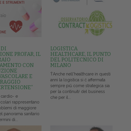
 DI
LOGISTICA
ONE PROFAR, IL
HEALTHCARE, IL PUNTO
RAIO
DEL POLITECNICO DI
AMENTO CON
MILANO
NZIONE
ŤAnche nell'healthcare in questi
VASCOLARE E
anni la logistica si č affermata
RAGGIO
sempre piů come strategica sia
ERTENSIONE”
per la continuitŕ del business
 cardio- e
che per il...
colari rappresentano
oblemi di maggiore
el panorama sanitario
ermini di...