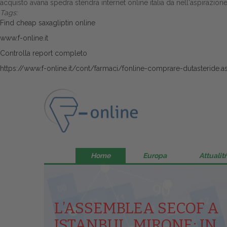
acquisto avana spedra stendra internet online italia da nell'aspirazione
Tags:
Find cheap saxagliptin online
www.f-online.it
Controlla report completo
https://www.f-online.it/cont/farmaci/fonline-comprare-dutasteride.a
Home
Europa
Attualitŕ
L’ASSEMBLEA SECOF A
ISTANBUL, MIRONE: IN