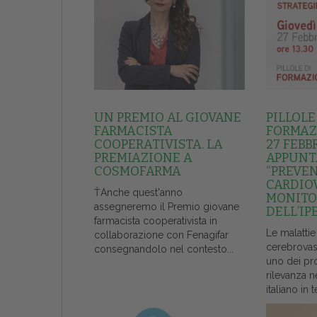
UN PREMIO AL GIOVANE
PILLOLE
FARMACISTA
FORMAZI
COOPERATIVISTA. LA
27 FEBB
PREMIAZIONE A
APPUNT
COSMOFARMA
“PREVE
CARDIO
ŤAnche quest'anno
MONITO
assegneremo il Premio giovane
DELL’IP
farmacista cooperativista in
Le malattie
collaborazione con Fenagifar
cerebrovas
consegnandolo nel contesto...
uno dei pr
rilevanza n
italiano in t