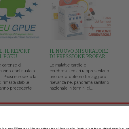
, IL REPORT
IL NUOVO MISURATORE
L PGEU
DI PRESSIONE PROFAR
e carenze di
Le malattie cardio e
 hanno continuato a
cerebrovascolari rappresentano
i i Paesi europei e la
uno dei problemi di maggiore
č rimasta stabile
rilevanza nel panorama sanitario
l'anno precedente...
nazionale in termini di...
Note Legali