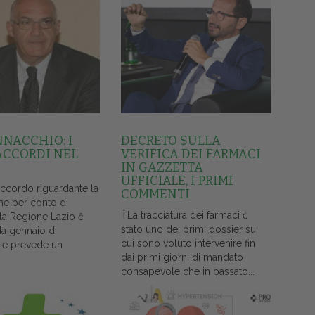
NNACCHIO: I
DECRETO SULLA
ACCORDI NEL
VERIFICA DEI FARMACI
IN GAZZETTA
UFFICIALE, I PRIMI
accordo riguardante la
COMMENTI
ne per conto di
ŤLa tracciatura dei farmaci č
lla Regione Lazio č
stato uno dei primi dossier su
da gennaio di
cui sono voluto intervenire fin
 e prevede un
dai primi giorni di mandato
consapevole che in passato...