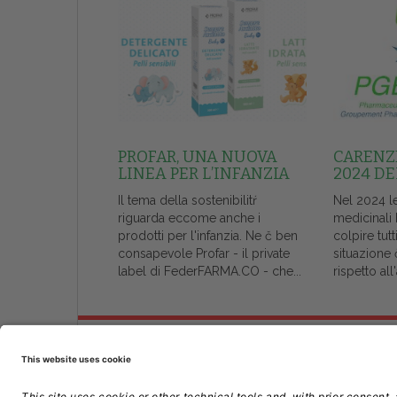
PROFAR, UNA NUOVA
CARENZE
LINEA PER L’INFANZIA
2024 DE
Il tema della sostenibilitŕ
Nel 2024 l
riguarda eccome anche i
medicinali
prodotti per l'infanzia. Ne č ben
colpire tutt
consapevole Profar - il private
situazione 
label di FederFARMA.CO - che...
rispetto al
Chi Siamo