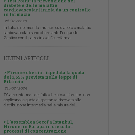
> Test Point: la prevenzione del
diabete e delle malattie
cardiovascolari inizia da un controllo
in farmacia
26/10/2020
In Italia e nel mondo i numeri su diabete e malattie
cardiovascolari sono allarmanti. Per questo
Zentiva con il patrocinio di Federfarma...
ULTIMI ARTICOLI
> Mirone: che sia rispettata la quota
del 3,65% prevista nella legge di
Bilancio
26/02/2025
ŤSiamo informati del fatto che alcuni fornitori non
applicano la quota di spettanza riservata alla
distribuzione intermedia nella misura del...
> L’assemblea Secof a Istanbul,
Mirone: in Europa in crescita i
processi di concentrazione