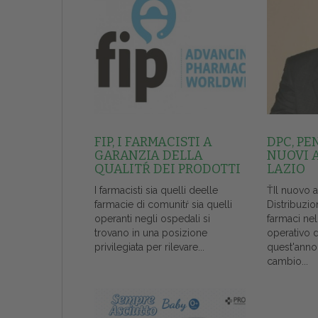
FIP, I FARMACISTI A
DPC, PE
GARANZIA DELLA
NUOVI 
QUALITŔ DEI PRODOTTI
LAZIO
I farmacisti sia quelli deelle
ŤIl nuovo 
farmacie di comunitŕ sia quelli
Distribuzio
operanti negli ospedali si
farmaci ne
trovano in una posizione
operativo 
privilegiata per rilevare...
quest'anno
cambio...