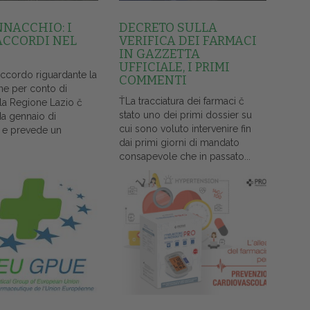
NNACCHIO: I
DECRETO SULLA
ACCORDI NEL
VERIFICA DEI FARMACI
IN GAZZETTA
UFFICIALE, I PRIMI
accordo riguardante la
COMMENTI
ne per conto di
ŤLa tracciatura dei farmaci č
lla Regione Lazio č
stato uno dei primi dossier su
da gennaio di
cui sono voluto intervenire fin
 e prevede un
dai primi giorni di mandato
consapevole che in passato...