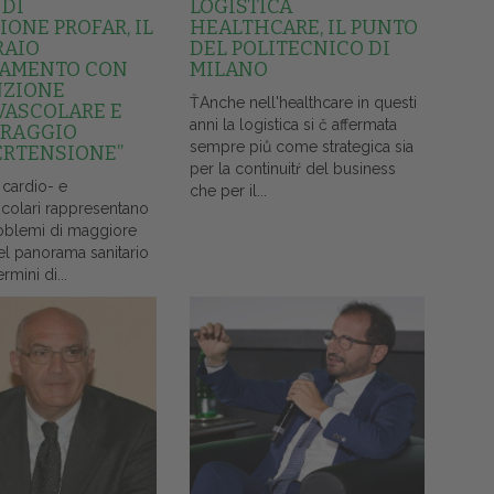
 DI
LOGISTICA
ONE PROFAR, IL
HEALTHCARE, IL PUNTO
RAIO
DEL POLITECNICO DI
AMENTO CON
MILANO
NZIONE
ŤAnche nell'healthcare in questi
VASCOLARE E
anni la logistica si č affermata
RAGGIO
sempre piů come strategica sia
ERTENSIONE”
per la continuitŕ del business
 cardio- e
che per il...
colari rappresentano
oblemi di maggiore
el panorama sanitario
ermini di...