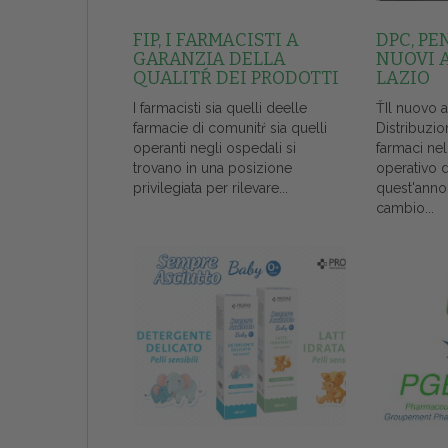
FIP, I FARMACISTI A
DPC, PE
GARANZIA DELLA
NUOVI 
QUALITŔ DEI PRODOTTI
LAZIO
I farmacisti sia quelli deelle
ŤIl nuovo 
farmacie di comunitŕ sia quelli
Distribuzio
operanti negli ospedali si
farmaci ne
trovano in una posizione
operativo 
privilegiata per rilevare...
quest'anno
cambio...