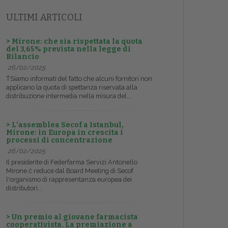
ULTIMI ARTICOLI
> Mirone: che sia rispettata la quota
del 3,65% prevista nella legge di
Bilancio
26/02/2025
ŤSiamo informati del fatto che alcuni fornitori non
applicano la quota di spettanza riservata alla
distribuzione intermedia nella misura del...
> L’assemblea Secof a Istanbul,
Mirone: in Europa in crescita i
processi di concentrazione
26/02/2025
Il presidente di Federfarma Servizi Antonello
Mirone č reduce dal Board Meeting di Secof
l'organismo di rappresentanza europea dei
distributori...
> Un premio al giovane farmacista
cooperativista. La premiazione a