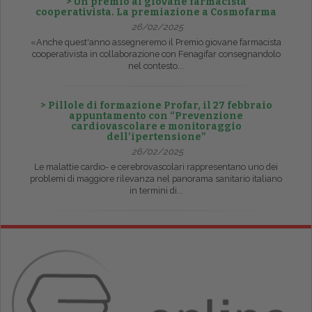
> Un premio al giovane farmacista
cooperativista. La premiazione a Cosmofarma
26/02/2025
«Anche quest'anno assegneremo il Premio giovane farmacista
cooperativista in collaborazione con Fenagifar consegnandolo
nel contesto...
> Pillole di formazione Profar, il 27 febbraio
appuntamento con “Prevenzione
cardiovascolare e monitoraggio
dell’ipertensione”
26/02/2025
Le malattie cardio- e cerebrovascolari rappresentano uno dei
problemi di maggiore rilevanza nel panorama sanitario italiano
in termini di...