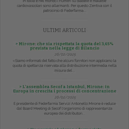
In Italia e nel mondo i numeri su diabete e malattie
cardiovascolari sono allarmanti. Per questo Zentiva con il
patrocinio di Federfarma...
ULTIMI ARTICOLI
> Mirone: che sia rispettata la quota del 3,65%
prevista nella legge di Bilancio
26/02/2025
«Siamo informati del fatto che alcuni fornitori non applicano la
quota di spettanza riservata alla distribuzione intermedia nella
misura del...
> L’assemblea Secof a Istanbul, Mirone: in
Europa in crescita i processi di concentrazione
26/02/2025
Il presidente di Federfarma Servizi Antonello Mirone è reduce
dal Board Meeting di Secof l'organismo di rappresentanza
europea dei distributori...